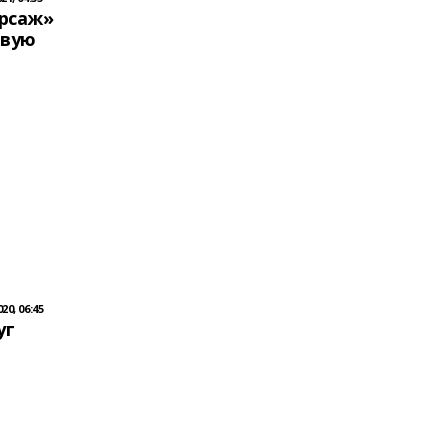
рсаж»
евую
0, 06:45
уг