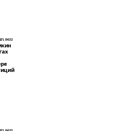
1, 04:32
икин
гах
ере
тиций
1, 04:33