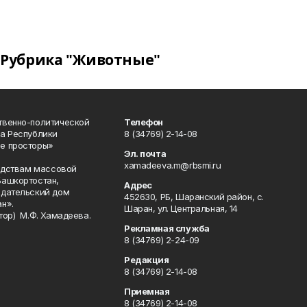
Рубрика "Животные"
твенно-политической
Телефон
а Республики
8 (34769) 2-14-08
е просторы»
Эл. почта
xamadeeva.m@rbsmi.ru
редствам массовой
Башкортостан,
Адрес
здательский дом
452630, РБ, Шаранский район, с.
н».
Шаран, ул. Центральная, 14
тор) М.Ф. Хамадеева.
Рекламная служба
8 (34769) 2-24-09
Редакция
8 (34769) 2-14-08
Приемная
8 (34769) 2-14-08