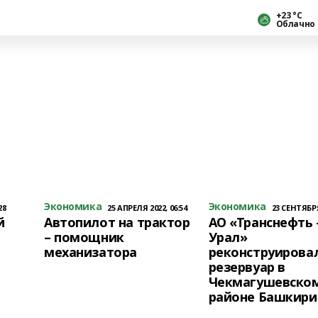
+23 °С
Облачно
Экономика
Экономика
28
25 АПРЕЛЯ 2022, 06:54
23 СЕНТЯБРЯ
й
Автопилот на трактор
АО «Транснефть
– помощник
Урал»
механизатора
реконструирова
резервуар в
Чекмагушевско
районе Башкири