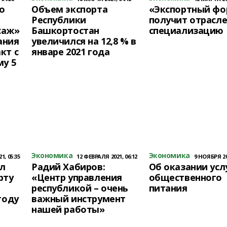
о
Объем экспорта
«Экспортный фо
Республики
получит отрасл
саж»
Башкортостан
специализацию
ания
увеличился на 12,8 % в
кт с
январе 2021 года
му 5
Экономика
Экономика
1, 05:35
12 ФЕВРАЛЯ 2021, 06:12
9 НОЯБРЯ 202
л
Радий Хабиров:
Об оказании усл
рту
«Центр управления
общественного
республикой – очень
питания
году
важный инструмент
нашей работы»