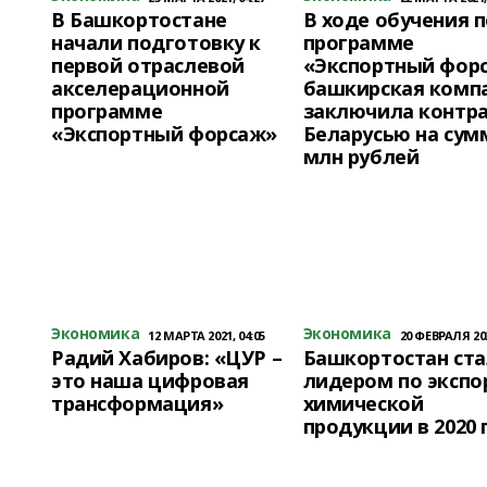
В Башкортостане
В ходе обучения п
начали подготовку к
программе
первой отраслевой
«Экспортный фор
акселерационной
башкирская комп
программе
заключила контра
«Экспортный форсаж»
Беларусью на сум
млн рублей
Экономика
Экономика
12 МАРТА 2021, 04:05
20 ФЕВРАЛЯ 202
Радий Хабиров: «ЦУР –
Башкортостан ста
это наша цифровая
лидером по экспо
трансформация»
химической
продукции в 2020 