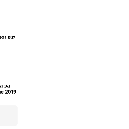
019, 13:27
а за
е 2019