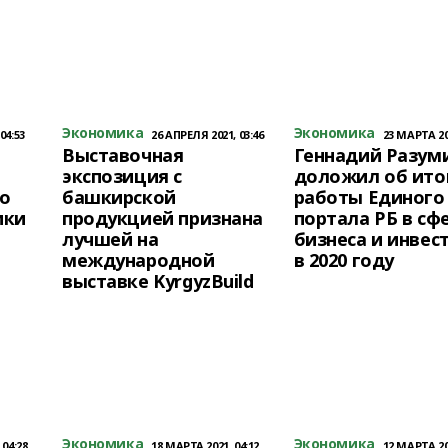
Экономика
Экономика
04:53
26 АПРЕЛЯ 2021, 03:46
23 МАРТА 202
Выставочная
Геннадий Разум
экспозиция с
доложил об ито
о
башкирской
работы Единого
ики
продукцией признана
портала РБ в сф
лучшей на
бизнеса и инвес
международной
в 2020 году
выставке KyrgyzBuild
Экономика
Экономика
 04:28
18 МАРТА 2021, 04:12
12 МАРТА 202