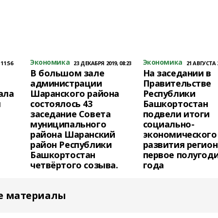
Экономика
Экономика
11:56
23 ДЕКАБРЯ 2019, 08:23
21 АВГУСТА 2
В большом зале
На заседании в
администрации
Правительстве
ала
Шаранского района
Республики
м
состоялось 43
Башкортостан
заседание Совета
подвели итоги
муниципального
социально-
района Шаранский
экономического
район Республики
развития регион
Башкортостан
первое полугоди
четвёртого созыва.
года
е материалы