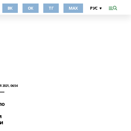
ВК
ОК
ТГ
МАХ
 2021, 06:54
 —
ло
м
и