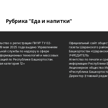
Рубрика "Еда и напитки"
ьство о регистрации ПИ № ТУ 02-
Официальный сайт общес
 19 мая 2025 года выдано Управлением
газеты Шаранского район
ной службы по надзору в сфере
Башкортостан «Шарански
нформационных технологий и массовых
УЧРЕДИТЕЛЬ:
аций по Республике Башкортостан.
Агентство по печати и с
ая категория 12+
информации Республики 
Акционерное общество И
«Республика Башкортоста
Директор (главный редак