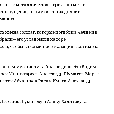
и новые металлические перила на месте
сь ощущение, что духи наших дедов и
иманию.
 имена солдат, которые погибли в Чечне и в
брали – его установили на горе
села, чтобы каждый проезжающий знал имена
нашим мужчинам за благое дело. Это Вадим
рей Минлигареев, Александр Шуматов, Марат
ексей Абхаликов, Расим Имаев, Александр
 Евгению Шуматову и Алику Халитову за