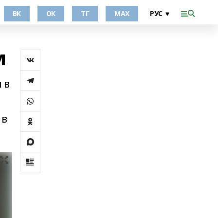
ВК
ОК
ТГ
МАХ
м
 в
 в