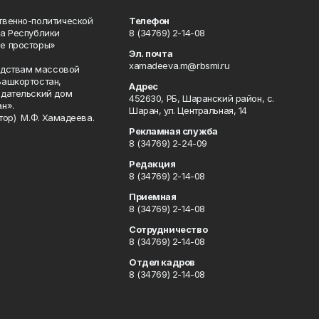
твенно-политической
Телефон
а Республики
8 (34769) 2-14-08
е просторы»
Эл. почта
xamadeeva.m@rbsmi.ru
редствам массовой
Башкортостан,
Адрес
здательский дом
452630, РБ, Шаранский район, с.
н».
Шаран, ул. Центральная, 14
тор) М.Ф. Хамадеева.
Рекламная служба
8 (34769) 2-24-09
Редакция
8 (34769) 2-14-08
Приемная
8 (34769) 2-14-08
Сотрудничество
8 (34769) 2-14-08
Отдел кадров
8 (34769) 2-14-08