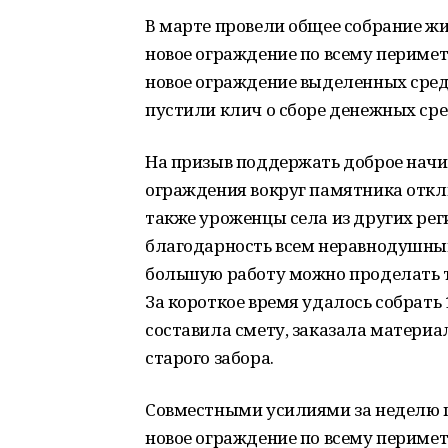
В марте провели общее собрание жи
новое ограждение по всему периме
новое ограждение выделенных средс
пустили клич о сборе денежных сре
На призыв поддержать доброе начин
ограждения вокруг памятника откл
также уроженцы села из других ре
благодарность всем неравнодушным
большую работу можно проделать т
За короткое время удалось собрать
составила смету, заказала материа
старого забора.
Совместными усилиями за неделю 
новое ограждение по всему перимет