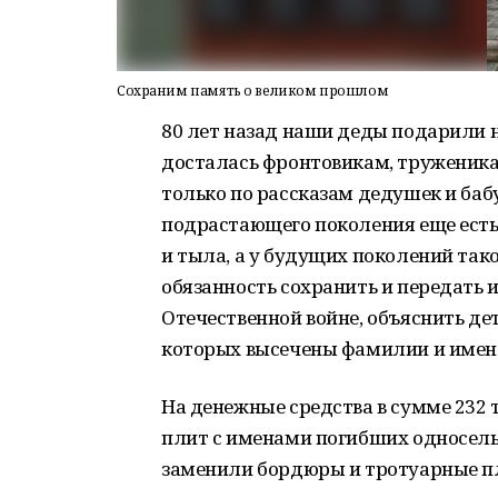
Сохраним память о великом прошлом
80 лет назад наши деды подарили 
досталась фронтовикам, труженика
только по рассказам дедушек и баб
подрастающего поколения еще есть
и тыла, а у будущих поколений так
обязанность сохранить и передать 
Отечественной войне, объяснить де
которых высечены фамилии и имена
На денежные средства в сумме 232
плит с именами погибших односель
заменили бордюры и тротуарные п