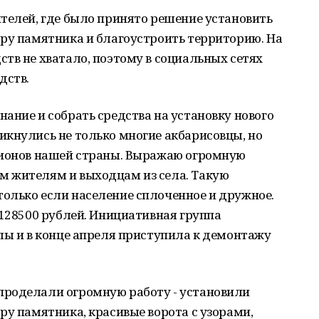
телей, где было принято решение установить
тру памятника и благоустроить территорию. На
тв не хватало, поэтому в социальных сетях
дств.
ание и собрать средства на установку нового
икнулись не только многие акбарисовцы, но
гионов нашей страны. Выражаю огромную
 жителям и выходцам из села. Такую
олько если население сплоченное и дружное.
 128500 рублей. Инициативная группа
лы и в конце апреля приступила к демонтажу
проделали огромную работу - установили
ру памятника, красивые ворота с узорами,