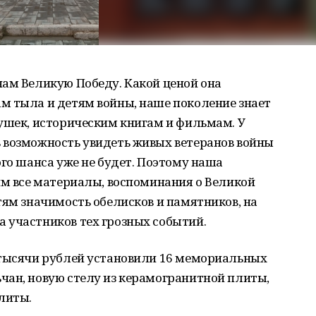
нам Великую Победу. Какой ценой она
м тыла и детям войны, наше поколение знает
ушек, историческим книгам и фильмам. У
 возможность увидеть живых ветеранов войны
ого шанса уже не будет. Поэтому наша
им все материалы, воспоминания о Великой
тям значимость обелисков и памятников, на
 участников тех грозных событий.
 тысячи рублей установили 16 мемориальных
чан, новую стелу из керамогранитной плиты,
литы.