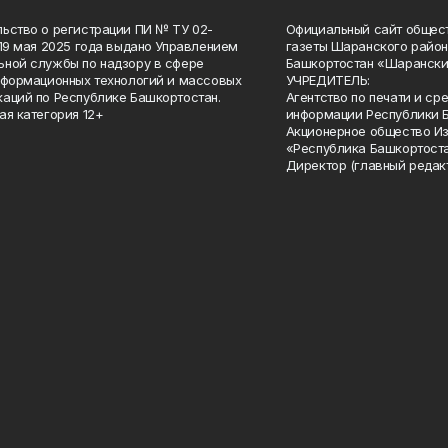
ьство о регистрации ПИ № ТУ 02-
Официальный сайт общес
 19 мая 2025 года выдано Управлением
газеты Шаранского район
ной службы по надзору в сфере
Башкортостан «Шарански
нформационных технологий и массовых
УЧРЕДИТЕЛЬ:
аций по Республике Башкортостан.
Агентство по печати и с
ая категория 12+
информации Республики 
Акционерное общество И
«Республика Башкортоста
Директор (главный редак