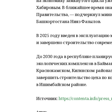
на экономику замкнутого цикла уж
Хабировым. В ближайшее время она
Правительства, — подчеркнул мини
Башкортостана Нияз Фазылов.
В 2025 году введен в эксплуатацию
и завершено строительство совреме
До 2030 года в республике планиру
экологических комплексов в Байма
Краснокамском, Кигинском районах 
завершить строительство цеха по 
в Ишимбайском районе.
Источник:
https://contenta.info/press
Автор: