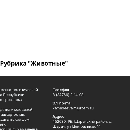
Рубрика "Животные"
твенно-политической
Телефон
а Республики
8 (34769) 2-14-08
е просторы»
Эл. почта
xamadeeva.m@rbsmi.ru
редствам массовой
Башкортостан,
Адрес
здательский дом
452630, РБ, Шаранский район, с.
н».
Шаран, ул. Центральная, 14
тор) М.Ф. Хамадеева.