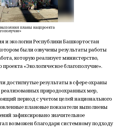
евыполнил планы нацпроекта
агополучие»
я и экологии Республики Башкортостан
 котором были озвучены результаты работы
абота, которую реализует министерство,
о проекта «Экологическое благополучие».
ли достигнутые результаты в сфере охраны
 реализованных природоохранных мер,
тоящий период с учетом целей национального
ановленные плановые показатели выполнены
лений зафиксировано значительное
стал возможен благодаря системному подходу