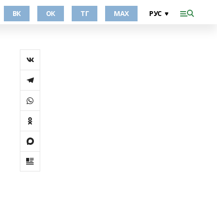
ВК
ОК
ТГ
МАХ