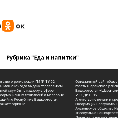
Рубрика "Еда и напитки"
ьство о регистрации ПИ № ТУ 02-
Официальный сайт общес
 19 мая 2025 года выдано Управлением
газеты Шаранского район
ной службы по надзору в сфере
Башкортостан «Шарански
нформационных технологий и массовых
УЧРЕДИТЕЛЬ:
аций по Республике Башкортостан.
Агентство по печати и с
ая категория 12+
информации Республики 
Акционерное общество И
«Республика Башкортоста
Директор (главный редак