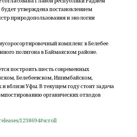
е согласована Главой республики Радием
 будет утверждена постановлением
стр природопользования и экологии
 мусоросортировочный комплекс в Белебее
нного полигона в Баймакском районе.
ется построить шесть современных
кском, Белебеевском, Ишимбайском,
и вблизи Уфы. В текущем году стоит задача
компостированию органических отходов
_releases/1238694#scroll