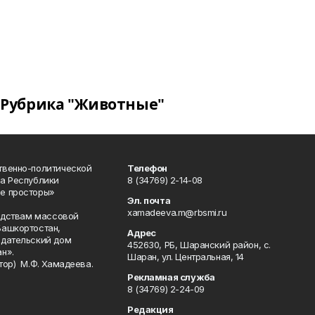
Рубрика "Животные"
твенно-политической
Телефон
а Республики
8 (34769) 2-14-08
е просторы»
Эл. почта
xamadeeva.m@rbsmi.ru
редствам массовой
Башкортостан,
Адрес
здательский дом
452630, РБ, Шаранский район, с.
н».
Шаран, ул. Центральная, 14
тор) М.Ф. Хамадеева.
Рекламная служба
8 (34769) 2-24-09
Редакция