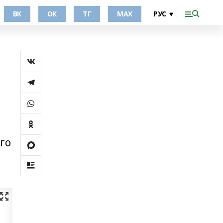
ВК
ОК
ТГ
МАХ
го