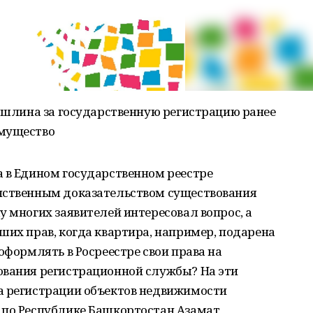
пошлина за государственную регистрацию ранее
имущество
а в Едином государственном реестре
нственным доказательством существования
у многих заявителей интересовал вопрос, а
ших прав, когда квартира, например, подарена
оформлять в Росреестре свои права на
ования регистрационной службы? На эти
а регистрации объектов недвижимости
 по Республике Башкортостан Азамат