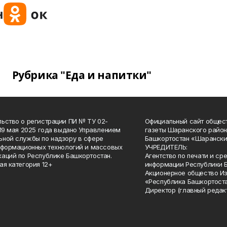
Рубрика "Еда и напитки"
ьство о регистрации ПИ № ТУ 02-
Официальный сайт общес
 19 мая 2025 года выдано Управлением
газеты Шаранского район
ной службы по надзору в сфере
Башкортостан «Шарански
нформационных технологий и массовых
УЧРЕДИТЕЛЬ:
аций по Республике Башкортостан.
Агентство по печати и с
ая категория 12+
информации Республики 
Акционерное общество И
«Республика Башкортоста
Директор (главный редак