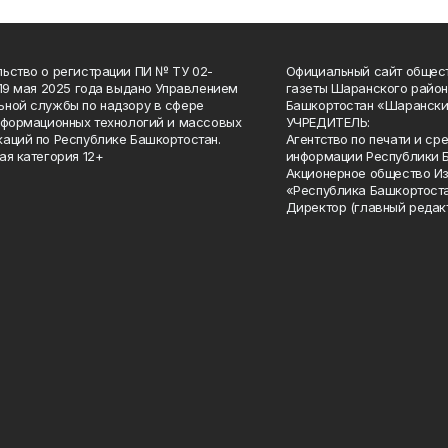
ьство о регистрации ПИ № ТУ 02-
Официальный сайт общес
 19 мая 2025 года выдано Управлением
газеты Шаранского район
ной службы по надзору в сфере
Башкортостан «Шарански
нформационных технологий и массовых
УЧРЕДИТЕЛЬ:
аций по Республике Башкортостан.
Агентство по печати и с
ая категория 12+
информации Республики 
Акционерное общество И
«Республика Башкортоста
Директор (главный редак