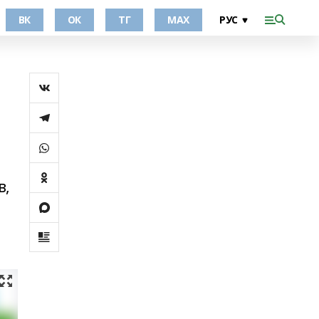
ВК
ОК
ТГ
МАХ
в,