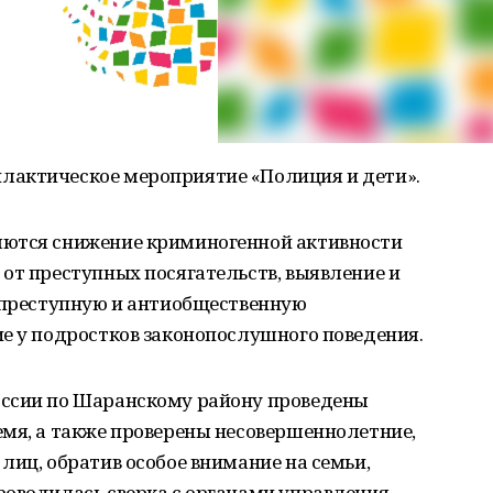
лактическое мероприятие «Полиция и дети».
яются снижение криминогенной активности
от преступных посягательств, выявление и
в преступную и антиобщественную
е у подростков законопослушного поведения.
оссии по Шаранскому району проведены
емя, а также проверены несовершеннолетние,
лиц, обратив особое внимание на семьи,
роводилась сверка с органами управления