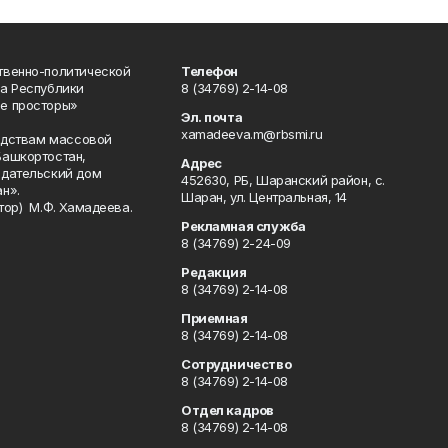
твенно-политической
Телефон
а Республики
8 (34769) 2-14-08
е просторы»
Эл. почта
xamadeeva.m@rbsmi.ru
редствам массовой
Башкортостан,
Адрес
здательский дом
452630, РБ, Шаранский район, с.
н».
Шаран, ул. Центральная, 14
тор) М.Ф. Хамадеева.
Рекламная служба
8 (34769) 2-24-09
Редакция
8 (34769) 2-14-08
Приемная
8 (34769) 2-14-08
Сотрудничество
8 (34769) 2-14-08
Отдел кадров
8 (34769) 2-14-08