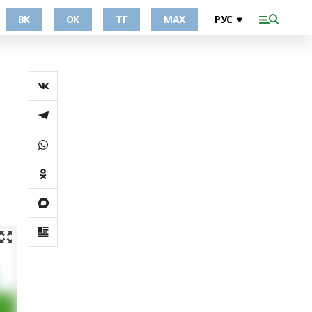
ВК
ОК
ТГ
МАХ