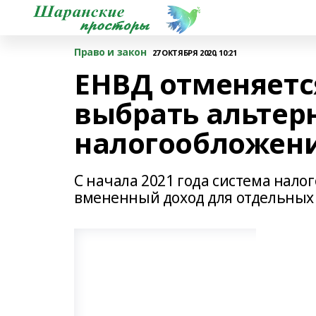
Право и закон
27 ОКТЯБРЯ 2020, 10:21
ЕНВД отменяетс
выбрать альте
налогообложен
С начала 2021 года система нало
вмененный доход для отдельных 