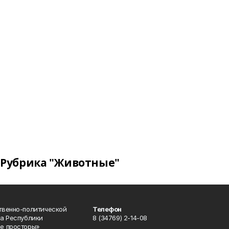
Рубрика "Животные"
твенно-политической
Телефон
а Республики
8 (34769) 2-14-08
е просторы»