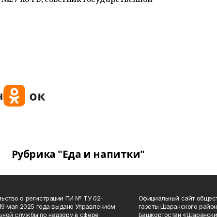
Рубрика "Еда и напитки"
ьство о регистрации ПИ № ТУ 02-
Официальный сайт общес
 19 мая 2025 года выдано Управлением
газеты Шаранского район
ной службы по надзору в сфере
Башкортостан «Шарански