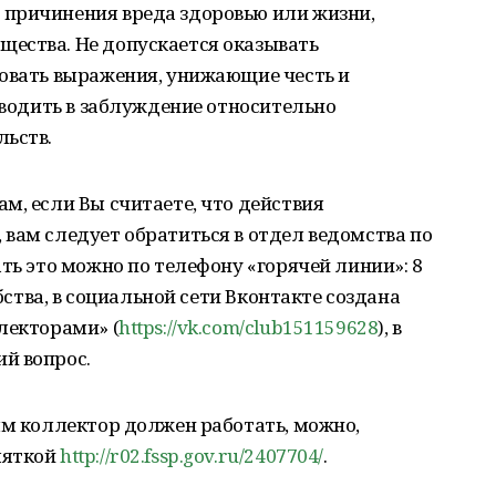
причинения вреда здоровью или жизни,
ества. Не допускается оказывать
зовать выражения, унижающие честь и
 вводить в заблуждение относительно
льств.
м, если Вы считаете, что действия
вам следует обратиться в отдел ведомства по
ть это можно по телефону «горячей линии»: 8
обства, в социальной сети Вконтакте создана
лекторами» (
https://vk.com/club151159628
), в
й вопрос.
ым коллектор должен работать, можно,
мяткой
http://r02.fssp.gov.ru/2407704/
.