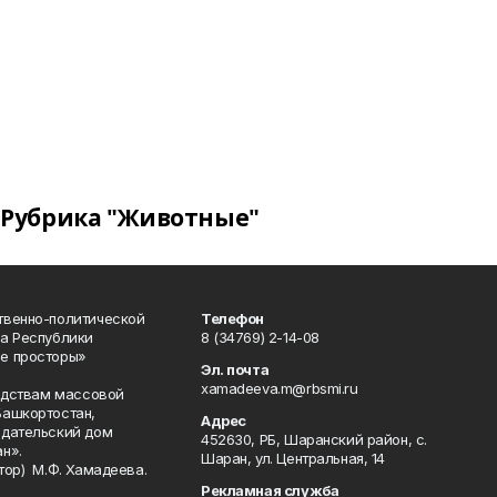
Рубрика "Животные"
твенно-политической
Телефон
а Республики
8 (34769) 2-14-08
е просторы»
Эл. почта
xamadeeva.m@rbsmi.ru
редствам массовой
Башкортостан,
Адрес
здательский дом
452630, РБ, Шаранский район, с.
н».
Шаран, ул. Центральная, 14
тор) М.Ф. Хамадеева.
Рекламная служба