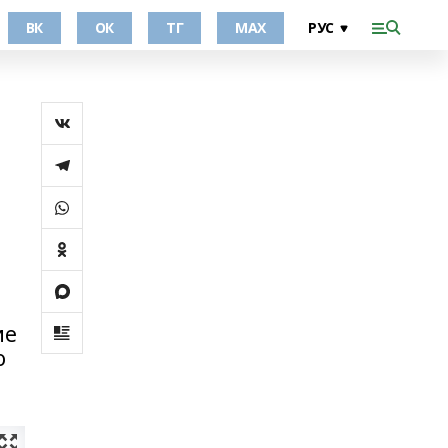
ВК
ОК
ТГ
МАХ
ие
о