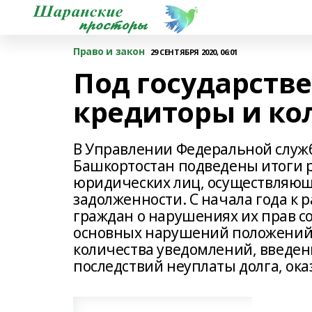
Право и закон
29 СЕНТЯБРЯ 2020, 06:01
Под государств
кредиторы и ко
В Управлении Федеральной служб
Башкортостан подведены итоги р
юридических лиц, осуществляющ
задолженности. С начала года к
граждан о нарушениях их прав со
основных нарушений положений
количества уведомлений, введен
последствий неуплаты долга, ока