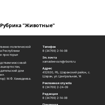
Рубрика "Животные"
твенно-политической
Телефон
а Республики
8 (34769) 2-14-08
е просторы»
Эл. почта
xamadeeva.m@rbsmi.ru
редствам массовой
Башкортостан,
Адрес
здательский дом
452630, РБ, Шаранский район, с.
н».
Шаран, ул. Центральная, 14
тор) М.Ф. Хамадеева.
Рекламная служба
8 (34769) 2-24-09
Редакция
8 (34769) 2-14-08
Приемная