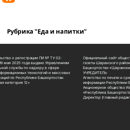
Рубрика "Еда и напитки"
ьство о регистрации ПИ № ТУ 02-
Официальный сайт общес
 19 мая 2025 года выдано Управлением
газеты Шаранского район
ной службы по надзору в сфере
Башкортостан «Шарански
нформационных технологий и массовых
УЧРЕДИТЕЛЬ:
аций по Республике Башкортостан.
Агентство по печати и с
ая категория 12+
информации Республики 
Акционерное общество И
«Республика Башкортоста
Директор (главный редак