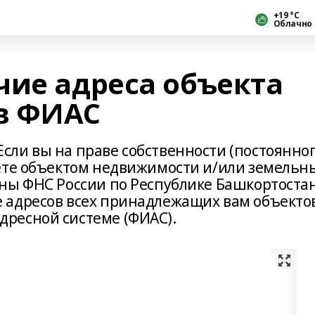
+19 °С
Облачно
чие адреса объекта
в ФИАС
ли вы на праве собственности (постоянно
еете объектом недвижимости и/или земель
ны ФНС России по Республике Башкортоста
 адресов всех принадлежащих вам объектов
ресной системе (ФИАС).