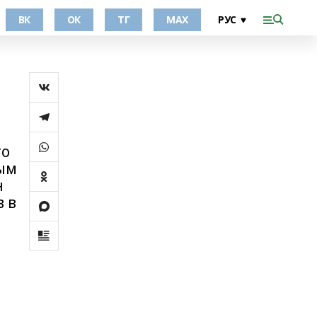
ВК
ОК
ТГ
МАХ
го
ным
н
 в