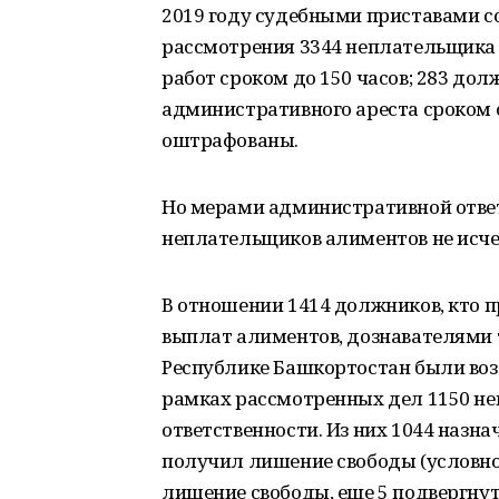
2019 году судебными приставами со
рассмотрения 3344 неплательщика 
работ сроком до 150 часов; 283 до
административного ареста сроком о
оштрафованы.
Но мерами административной ответ
неплательщиков алиментов не исче
В отношении 1414 должников, кто 
выплат алиментов, дознавателями
Республике Башкортостан были возб
рамках рассмотренных дел 1150 н
ответственности. Из них 1044 назн
получил лишение свободы (условно 
лишение свободы, еще 5 подвергнут