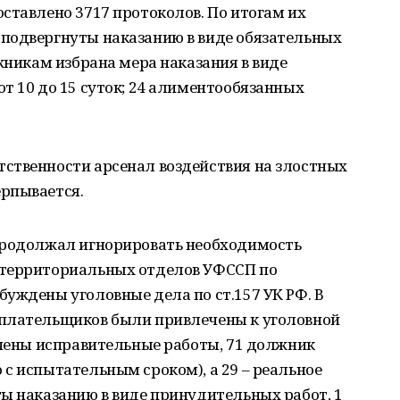
ставлено 3717 протоколов. По итогам их
подвергнуты наказанию в виде обязательных
лжникам избрана мера наказания в виде
т 10 до 15 суток; 24 алиментообязанных
ственности арсенал воздействия на злостных
рпывается.
продолжал игнорировать необходимость
 территориальных отделов УФССП по
уждены уголовные дела по ст.157 УК РФ. В
еплательщиков были привлечены к уголовной
ачены исправительные работы, 71 должник
с испытательным сроком), а 29 – реальное
ы наказанию в виде принудительных работ, 1