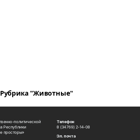
Рубрика "Животные"
твенно-политической
Телефон
а Республики
8 (34769) 2-14-08
е просторы»
Эл. почта