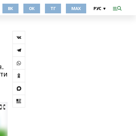
ВК
ОК
ТГ
МАХ
й
я.
сти