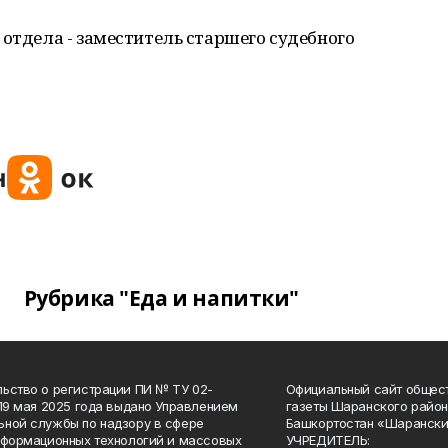
 отдела - заместитель старшего судебного
Рубрика "Еда и напитки"
ьство о регистрации ПИ № ТУ 02-
Официальный сайт общес
 19 мая 2025 года выдано Управлением
газеты Шаранского район
ной службы по надзору в сфере
Башкортостан «Шарански
нформационных технологий и массовых
УЧРЕДИТЕЛЬ: