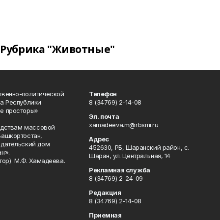
Рубрика "Животные"
твенно-политической
Телефон
а Республики
8 (34769) 2-14-08
е просторы»
Эл. почта
xamadeeva.m@rbsmi.ru
редствам массовой
Башкортостан,
Адрес
здательский дом
452630, РБ, Шаранский район, с.
н».
Шаран, ул. Центральная, 14
тор) М.Ф. Хамадеева.
Рекламная служба
8 (34769) 2-24-09
Редакция
8 (34769) 2-14-08
Приемная