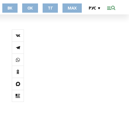
ВК
ОК
ТГ
МАХ