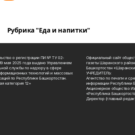
Рубрика "Еда и напитки"
ьство о регистрации ПИ № ТУ 02-
Официальный сайт общес
 19 мая 2025 года выдано Управлением
газеты Шаранского район
ной службы по надзору в сфере
Башкортостан «Шарански
нформационных технологий и массовых
УЧРЕДИТЕЛЬ:
аций по Республике Башкортостан.
Агентство по печати и с
ая категория 12+
информации Республики 
Акционерное общество И
«Республика Башкортоста
Директор (главный редак