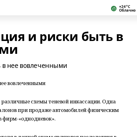
+24 °С
Облачно
ция и риски быть в
ыми
ь в нее вовлеченными
 нее вовлеченными
 различные схемы теневой инкассации. Одна
осалонов при продаже автомобилей физическим
в фирм-«однодневок».
теля в данной схеме являются последствия в