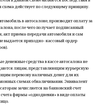
я схема действует по следующему принципу.
томобиль в автосалоне, производит оплату за
осалона, после чего получает подписанный
, акт приема-передачи автомобиля и сам
не выдается приходно--кассовый ордер
ов).
е денежные средства в кассе автосалона не
даются лицам, представляющим курьерскую
ющим перевозку наличных денег для их
аконных схемах обналичивания. Эквивалент
аторам зачисляется на банковский счет
о счета фирмы-«однодневки» в виде оплаты
лицо.