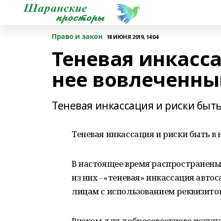
Право и закон
18 ИЮНЯ 2019, 14:04
Теневая инкасса
нее вовлеченн
Теневая инкассация и риски быт
Теневая инкассация и риски быть в
В настоящее время распространены
из них - «теневая» инкассация авт
лицам с использованием реквизито
Риском для добросовестного покупа