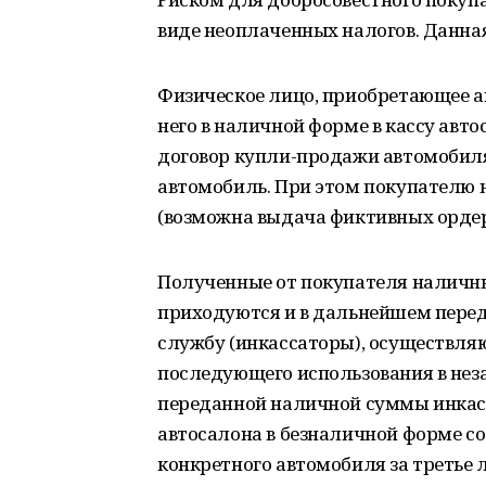
виде неоплаченных налогов. Данна
Физическое лицо, приобретающее ав
него в наличной форме в кассу авт
договор купли-продажи автомобиля
автомобиль. При этом покупателю 
(возможна выдача фиктивных ордер
Полученные от покупателя наличны
приходуются и в дальнейшем пере
службу (инкассаторы), осуществля
последующего использования в нез
переданной наличной суммы инкасс
автосалона в безналичной форме с
конкретного автомобиля за третье 