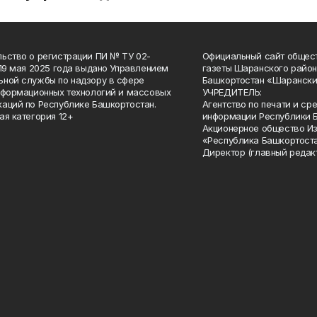
ьство о регистрации ПИ № ТУ 02-
Официальный сайт общес
 19 мая 2025 года выдано Управлением
газеты Шаранского район
ной службы по надзору в сфере
Башкортостан «Шарански
нформационных технологий и массовых
УЧРЕДИТЕЛЬ:
аций по Республике Башкортостан.
Агентство по печати и с
ая категория 12+
информации Республики 
Акционерное общество И
«Республика Башкортоста
Директор (главный редак