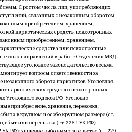
блемы. С ростом числа лиц, употребляющих
еступлений, связанных с незаконным оборотом
езаконным приобретением, хранением,
боткой наркотических средств, психотропных
незаконным приобретением, хранением,
наркотические средства или психотропные
ритетных направлений в работе Отделения МВД
ствующее уголовное законодательство весьма
аментирует вопросы ответственности за
е незаконного оборота наркотиков. Уголовная
рот наркотических средств и психотропных
ях Уголовного кодекса РФ. Уголовно
ые приобретение, хранение, перевозка,
 сбыта в крупном и особо крупном размере (ст.
, сбыт или пересылка (ст. 228.1 УК РФ);
2 УК РФ); хищение либо вымогательство (ст. 229