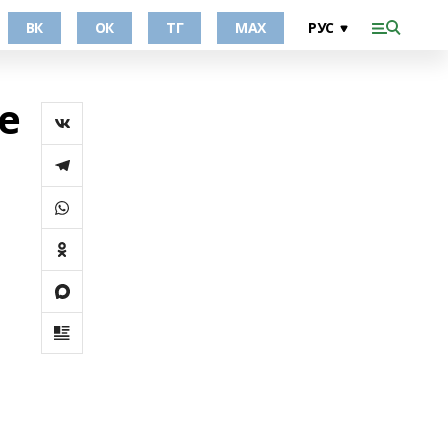
ВК
ОК
ТГ
МАХ
е