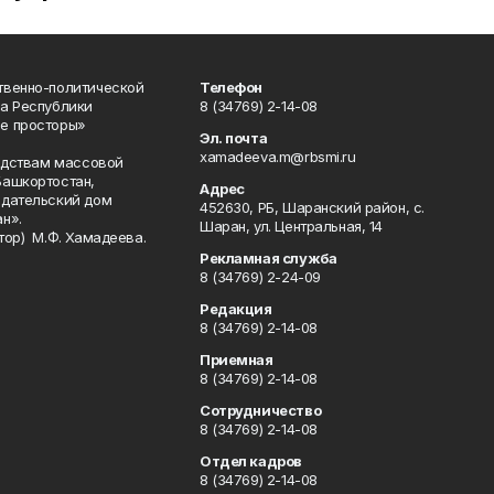
твенно-политической
Телефон
а Республики
8 (34769) 2-14-08
е просторы»
Эл. почта
xamadeeva.m@rbsmi.ru
редствам массовой
Башкортостан,
Адрес
здательский дом
452630, РБ, Шаранский район, с.
н».
Шаран, ул. Центральная, 14
тор) М.Ф. Хамадеева.
Рекламная служба
8 (34769) 2-24-09
Редакция
8 (34769) 2-14-08
Приемная
8 (34769) 2-14-08
Сотрудничество
8 (34769) 2-14-08
Отдел кадров
8 (34769) 2-14-08