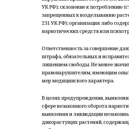
УК РФ); склонение к потреблению (с
запрещенных к возделыванию расте
231 УК РФ); организация либо соде
наркотических средств или психотро
Ответственность за совершение дан
штрафа, обязательных и исправите
лишением свободы. Не менее значи
правонарушителям, имеющим опыт
мер медицинского характера.
В целях предупреждения, выявлени
сфере незаконного оборота наркот
выявления и ликвидации незаконны
дикорастущих растений, содержащ