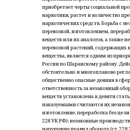
приобретает черты социальной про
наркотики, растет и количество пр
наркотических средств. Борьба с н
перевозкой, изготовлением, перера
веществ или их аналогов, а также 
перевозкой растений, содержащих 
вещества, является одним из прио
России по Шаранскому району. Дей
обстоятельно и многопланово регл
общественно опасные деяния в сфер
ответственность за незаконный обо
веществ установлена в девяти стать
наказуемыми считаются их незаконн
изготовление, переработка без цели
228 УК РФ); незаконные производство
нарушение правил оборота (ст. 228.