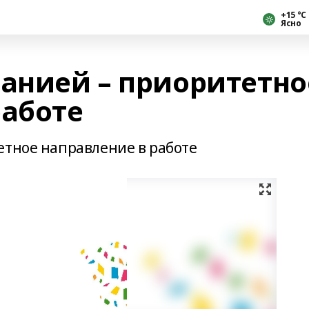
+15 °С
Ясно
манией – приоритетно
работе
етное направление в работе