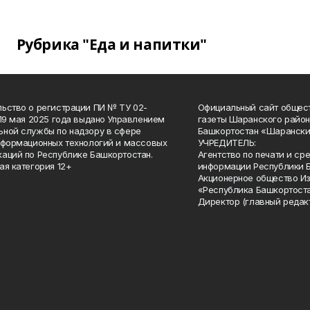
Рубрика "Еда и напитки"
ьство о регистрации ПИ № ТУ 02-
Официальный сайт общес
 19 мая 2025 года выдано Управлением
газеты Шаранского район
ной службы по надзору в сфере
Башкортостан «Шарански
нформационных технологий и массовых
УЧРЕДИТЕЛЬ:
аций по Республике Башкортостан.
Агентство по печати и с
ая категория 12+
информации Республики 
Акционерное общество И
«Республика Башкортоста
Директор (главный редак