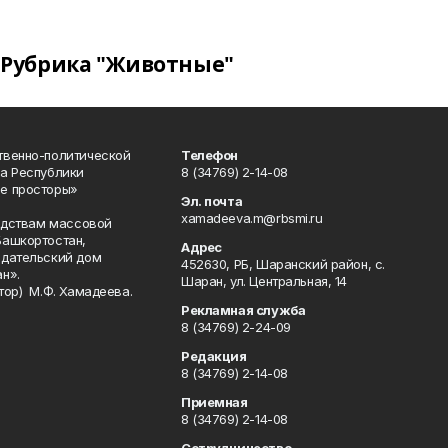
Рубрика "Животные"
твенно-политической
Телефон
а Республики
8 (34769) 2-14-08
е просторы»
Эл. почта
xamadeeva.m@rbsmi.ru
редствам массовой
Башкортостан,
Адрес
здательский дом
452630, РБ, Шаранский район, с.
н».
Шаран, ул. Центральная, 14
тор) М.Ф. Хамадеева.
Рекламная служба
8 (34769) 2-24-09
Редакция
8 (34769) 2-14-08
Приемная
8 (34769) 2-14-08