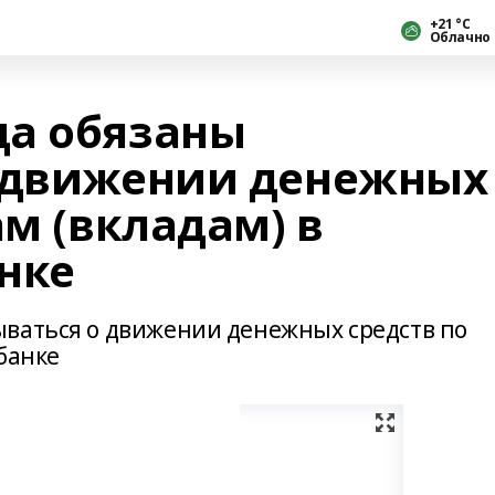
+21 °С
Облачно
ца обязаны
о движении денежных
ам (вкладам) в
нке
ваться о движении денежных средств по
банке