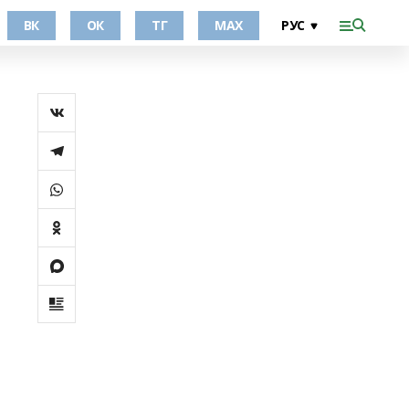
ВК
ОК
ТГ
МАХ