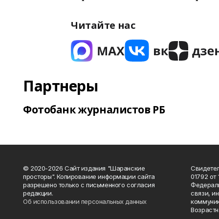
Читайте нас
Партнеры
Фотобанк журналистов РБ
© 2020-2026 Сайт издания "Шаранские
Свидетел
просторы". Копирование информации сайта
01792 от
разрешено только с письменного согласия
Федераль
редакции.
связи, и
Об использовании персональных данных
коммуник
Возрастн