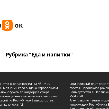
Рубрика "Еда и напитки"
ьство о регистрации ПИ № ТУ 02-
Официальный сайт общес
 19 мая 2025 года выдано Управлением
газеты Шаранского район
ной службы по надзору в сфере
Башкортостан «Шарански
нформационных технологий и массовых
УЧРЕДИТЕЛЬ:
аций по Республике Башкортостан.
Агентство по печати и с
ая категория 12+
информации Республики 
Акционерное общество И