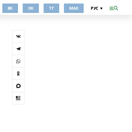
ВК
ОК
ТГ
МАХ
т