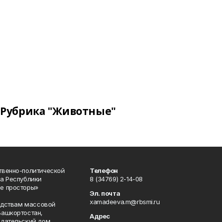
Рубрика "Животные"
твенно-политической
Телефон
а Республики
8 (34769) 2-14-08
е просторы»
Эл. почта
xamadeeva.m@rbsmi.ru
редствам массовой
Башкортостан,
Адрес
здательский дом