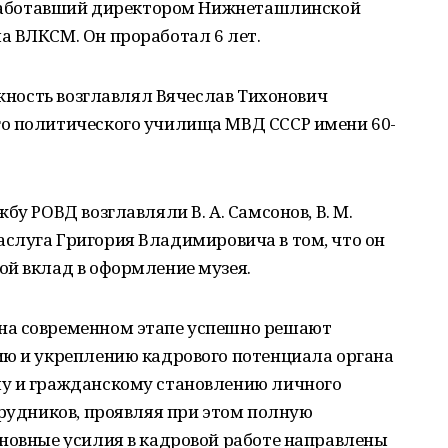
е работавший директором Нижнеташлинской
а ВЛКСМ. Он проработал 6 лет.
лжность возглавлял Вячеслав Тихонович
о политического училища МВД СССР имени 60-
бу РОВД возглавляли В. А. Самсонов, В. М.
. Заслуга Григория Владимировича в том, что он
ой вклад в оформление музея.
на современном этапе успешно решают
ию и укреплению кадрового потенциала органа
му и гражданскому становлению личного
трудников, проявляя при этом полную
сновные усилия в кадровой работе направлены