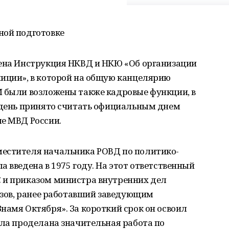
ной подготовке
дена Инструкция НКВД и НКЮ «Об организации
лиции», в которой на общую канцелярию
М были возложены также кадровые функции, в
т день принято считать официальным днем
ме МВД России.
естителя начальника РОВД по политико-
 введена в 1975 году. На этот ответственный
 и приказом министра внутренних дел
зизов, ранее работавший заведующим
намя Октября». За короткий срок он освоил
ыла проделана значительная работа по