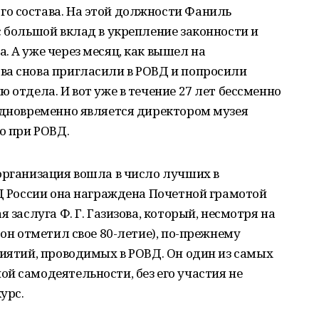
о состава. На этой должности Фаниль
с большой вклад в укрепление законности и
. А уже через месяц, как вышел на
ва снова пригласили в РОВД и попросили
 отдела. И вот уже в течение 27 лет бессменно
одновременно является директором музея
о при РОВД.
организация вошла в число лучших в
ВД России она награждена Почетной грамотой
 заслуга Ф. Г. Газизова, который, несмотря на
 он отметил свое 80-летие), по-прежнему
риятий, проводимых в РОВД. Он один из самых
й самодеятельности, без его участия не
урс.