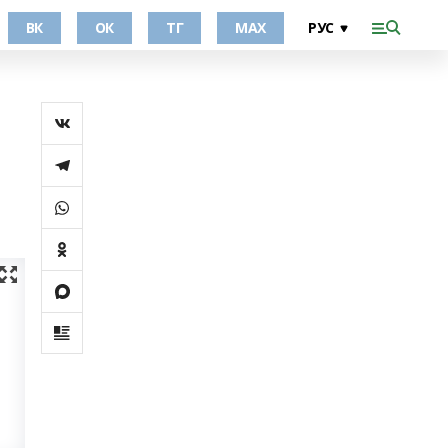
ВК
ОК
ТГ
МАХ