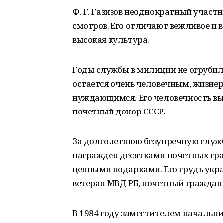
Ф. Г. Газизов неоднократный участ
смотров. Его отличают вежливое и
высокая культура.
Годы службы в милиции не огрубил
остается очень человечным, жизне
нуждающимся. Его человечность вы
почетный донор СССР.
За долголетнюю безупречную службу
награжден десятками почетных гра
ценными подарками. Его грудь ук
ветеран МВД РБ, почетный граждани
В 1984 году заместителем начальн