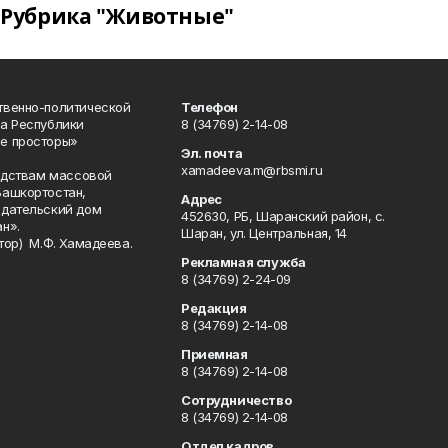
Рубрика "Животные"
твенно-политической
Телефон
а Республики
8 (34769) 2-14-08
е просторы»
Эл. почта
xamadeeva.m@rbsmi.ru
редствам массовой
Башкортостан,
Адрес
здательский дом
452630, РБ, Шаранский район, с.
н».
Шаран, ул. Центральная, 14
тор) М.Ф. Хамадеева.
Рекламная служба
8 (34769) 2-24-09
Редакция
8 (34769) 2-14-08
Приемная
8 (34769) 2-14-08
Сотрудничество
8 (34769) 2-14-08
Отдел кадров