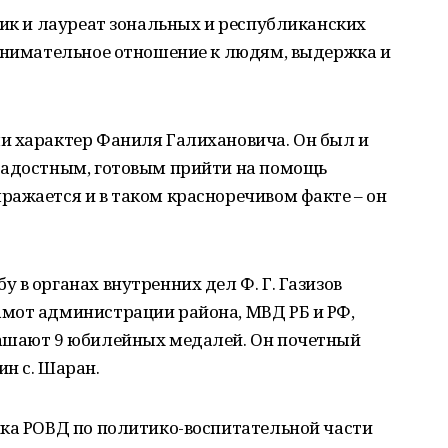
ник и лауреат зональных и республиканских
 внимательное отношение к людям, выдержка и
и характер Фаниля Галихановича. Он был и
радостным, готовым прийти на помощь
ражается и в таком красноречивом факте – он
 в органах внутренних дел Ф. Г. Газизов
мот администрации района, МВД РБ и РФ,
рашают 9 юбилейных медалей. Он почетный
н с. Шаран.
ика РОВД по политико-воспитательной части