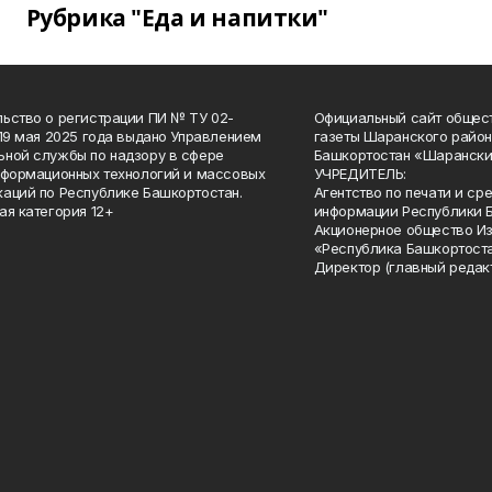
Рубрика "Еда и напитки"
ьство о регистрации ПИ № ТУ 02-
Официальный сайт общес
 19 мая 2025 года выдано Управлением
газеты Шаранского район
ной службы по надзору в сфере
Башкортостан «Шарански
нформационных технологий и массовых
УЧРЕДИТЕЛЬ:
аций по Республике Башкортостан.
Агентство по печати и с
ая категория 12+
информации Республики 
Акционерное общество И
«Республика Башкортоста
Директор (главный редак