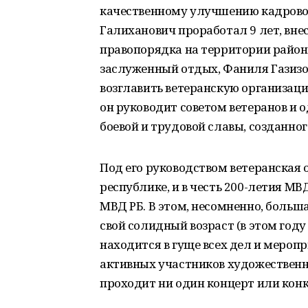
качественному улучшению кадровог
Галиханович проработал 9 лет, вне
правопорядка на территории района
заслуженный отдых, Фаниля Газизо
возглавить ветеранскую организацию
он руководит советом ветеранов и 
боевой и трудовой славы, созданног
Под его руководством ветеранская 
республике, и в честь 200-летия М
МВД РБ. В этом, несомненно, большая
свой солидный возраст (в этом году
находится в гуще всех дел и мероп
активных участников художественно
проходит ни один концерт или конк