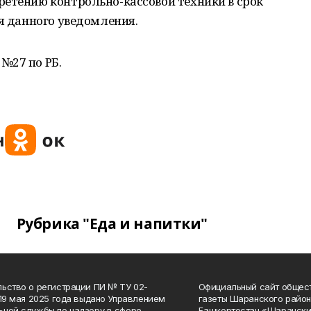
ретению контрольно-кассовой техники в срок
ия данного уведомления.
№27 по РБ.
Рубрика "Еда и напитки"
ьство о регистрации ПИ № ТУ 02-
Официальный сайт общес
 19 мая 2025 года выдано Управлением
газеты Шаранского район
ной службы по надзору в сфере
Башкортостан «Шарански