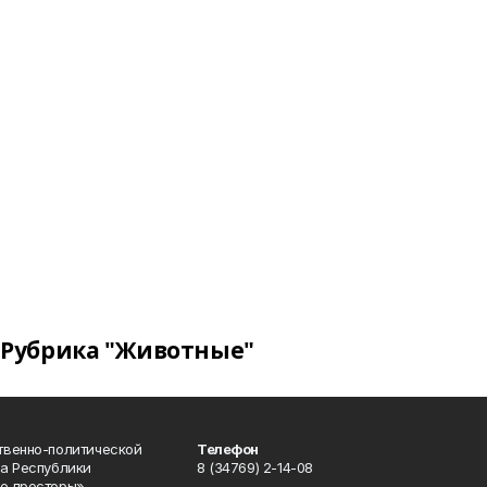
Рубрика "Животные"
твенно-политической
Телефон
а Республики
8 (34769) 2-14-08
е просторы»