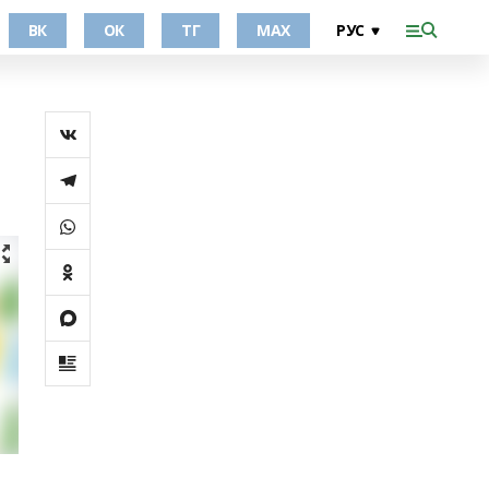
ВК
ОК
ТГ
МАХ