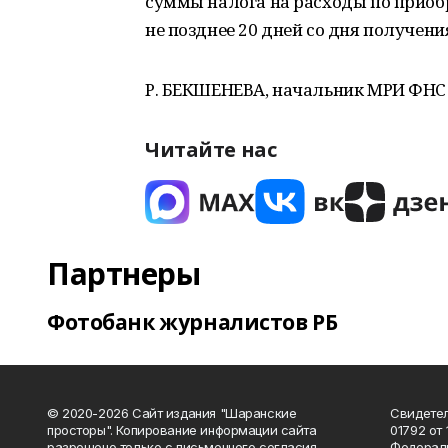
суммы налога на расходы по приоб
не позднее 20 дней со дня получен
Р. БЕКШЕНЕВА, начальник МРИ ФНС 
Читайте нас
Партнеры
Фотобанк журналистов РБ
© 2020-2026 Сайт издания "Шаранские
Свидетел
просторы". Копирование информации сайта
01792 от
разрешено только с письменного согласия
Федераль