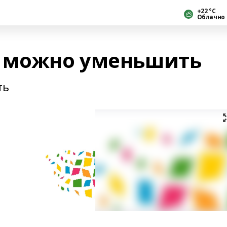
+22 °С
Облачно
М можно уменьшить
ть