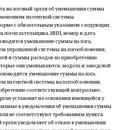
ть налоговый орган об уменьшении суммы
рименением патентной системы
форме с обязательным указанием следующих
 налогоплательщика, ИНН, номер и дата
оизводится уменьшение суммы налога,
ием упрощенной системы налогообложения,
ей и суммы расходов по приобретению
оторые они уменьшаются, модель и заводской
роизводится уменьшение суммы налога,
ием патентной системы налогообложения,
обретению соответствующей контрольно-
орган установит на основании имеющейся у
казанные в уведомлении об уменьшении суммы
или не соответствуют требованиям пункта
ый орган уведомляет об отказе в уменьшении