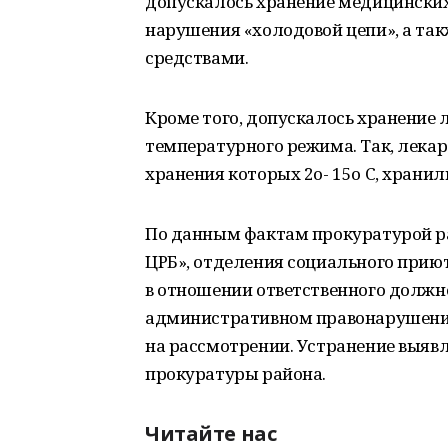
допускалось хранение медицинских
нарушения «холодовой цепи», а та
средствами.
Кроме того, допускалось хранение
температурного режима. Так, лека
хранения которых 2о- 15о С, хранил
По данным фактам прокуратурой ра
ЦРБ», отделения социального прию
в отношении ответственного должн
административном правонарушении п
на рассмотрении. Устранение выяв
прокуратуры района.
Читайте нас