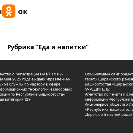
Рубрика "Еда и напитки"
ьство о регистрации ПИ № ТУ 02-
Официальный сайт общес
 19 мая 2025 года выдано Управлением
газеты Шаранского район
ной службы по надзору в сфере
Башкортостан «Шарански
нформационных технологий и массовых
УЧРЕДИТЕЛЬ:
аций по Республике Башкортостан.
Агентство по печати и с
ая категория 12+
информации Республики 
Акционерное общество И
«Республика Башкортоста
Директор (главный редак