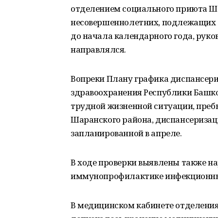
отделением социального приюта Ш
несовершеннолетних, подлежащих д
до начала календарного года, рук
направлялся.
Вопреки Плану графика диспансери
здравоохранения Республики Башко
трудной жизненной ситуации, преб
Шаранского района, диспансеризаци
запланированной в апреле.
В ходе проверки выявлены также н
иммунопрофилактике инфекционных
В медицинском кабинете отделени