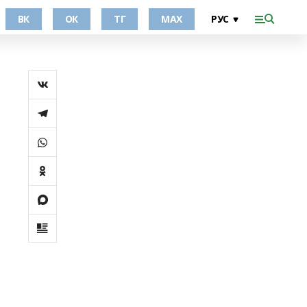
ВК
ОК
ТГ
МАХ