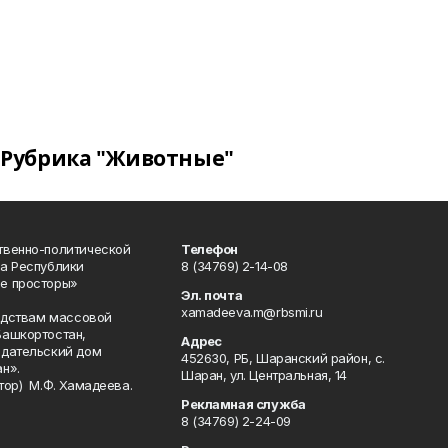
Рубрика "Животные"
твенно-политической
Телефон
а Республики
8 (34769) 2-14-08
е просторы»
Эл. почта
xamadeeva.m@rbsmi.ru
редствам массовой
Башкортостан,
Адрес
здательский дом
452630, РБ, Шаранский район, с.
н».
Шаран, ул. Центральная, 14
тор) М.Ф. Хамадеева.
Рекламная служба
8 (34769) 2-24-09