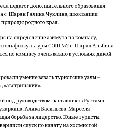
вела педагог дополнительного образования
та с. Шаран Галина Чуклина, школьники
и природы родного края.
с на определение азимута по компасу,
читель физкультуры СОШ №2 с. Шаран Альбина
ся по компасу очень важно в условиях дикой
овали умение вязать туристские узлы –
, «австрийский».
й под руководством наставников Рустама
укаркина, Алика Васильева, Марселя
щая борьба за лидерство. Юные туристы
овершили спуск по канату на холмистой