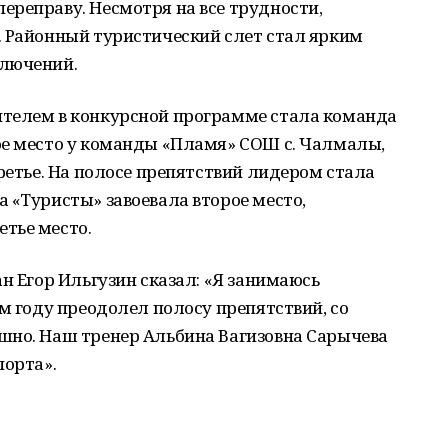
ереправу. Несмотря на все трудности,
. Районный туристический слет стал ярким
ключений.
телем в конкурсной программе стала команда
ое место у команды «Пламя» СОШ с. Чалмалы,
третье. На полосе препятствий лидером стала
 «Туристы» завоевала второе место,
тье место.
н Егор Ильгузин сказал: «Я занимаюсь
ом году преодолел полосу препятствий, со
шно. Наш тренер Альбина Вагизовна Сарычева
порта».