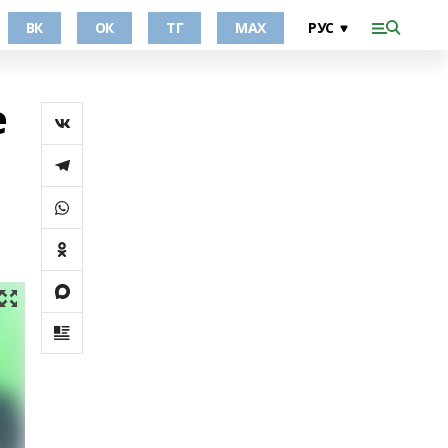
ВК
ОК
ТГ
МАХ
е