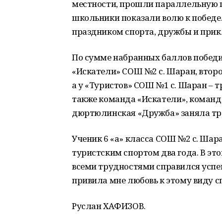
местности, прошли параллельную п
школьники показали волю к победе
праздником спорта, дружбы и при
По сумме набранных баллов победи
«Искатели» СОШ №2 с. Шаран, втор
а у «Туристов» СОШ №1 с. Шаран – 
также команда «Искатели», команда
дюртюлинская «Дружба» заняла тре
Ученик 6 «а» класса СОШ №2 с. Шара
туристским спортом два года. В эт
всеми трудностями справился успе
привила мне любовь к этому виду с
Руслан ХАФИЗОВ.