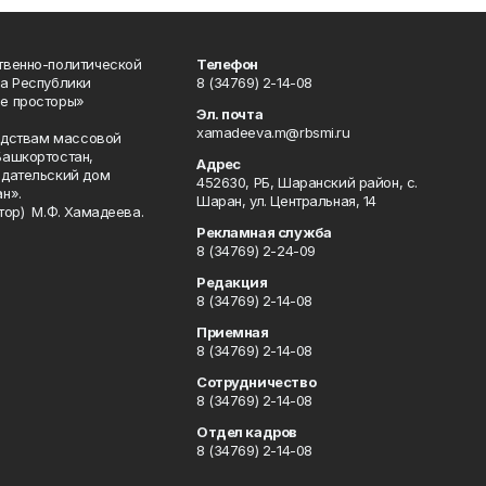
твенно-политической
Телефон
а Республики
8 (34769) 2-14-08
е просторы»
Эл. почта
xamadeeva.m@rbsmi.ru
редствам массовой
Башкортостан,
Адрес
здательский дом
452630, РБ, Шаранский район, с.
н».
Шаран, ул. Центральная, 14
тор) М.Ф. Хамадеева.
Рекламная служба
8 (34769) 2-24-09
Редакция
8 (34769) 2-14-08
Приемная
8 (34769) 2-14-08
Сотрудничество
8 (34769) 2-14-08
Отдел кадров
8 (34769) 2-14-08