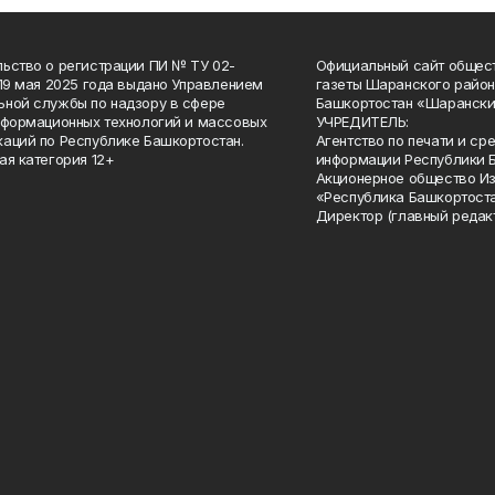
ьство о регистрации ПИ № ТУ 02-
Официальный сайт общес
 19 мая 2025 года выдано Управлением
газеты Шаранского район
ной службы по надзору в сфере
Башкортостан «Шарански
нформационных технологий и массовых
УЧРЕДИТЕЛЬ:
аций по Республике Башкортостан.
Агентство по печати и с
ая категория 12+
информации Республики 
Акционерное общество И
«Республика Башкортоста
Директор (главный редак