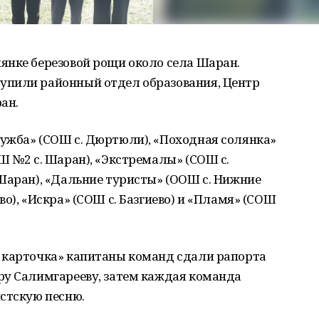
янке березовой рощи около села Шаран.
упили районный отдел образования, Центр
ран.
ужба» (СОШ с. Дюртюли), «Походная солянка»
Ш №2 с. Шаран), «Экстремалы» (СОШ с.
Шаран), «Дальние туристы» (ООШ с. Нижние
о), «Искра» (СОШ с. Базгиево) и «Пламя» (СОШ
 карточка» капитаны команд сдали рапорта
ру Салимгарееву, затем каждая команда
стскую песню.