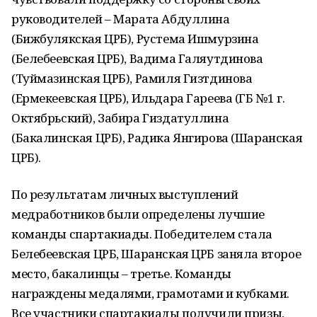
руководителей – Марата Абдуллина
(Бижбулякская ЦРБ), Рустема Ишмурзина
(Белебеевская ЦРБ), Вадима Галяутдинова
(Туймазинская ЦРБ), Рамиля Гизтдинова
(Ермекеевская ЦРБ), Ильдара Гареева (ГБ №1 г.
Октябрьский), Забира Гиздатуллина
(Бакалинская ЦРБ), Радика Янгирова (Шаранская
ЦРБ).
По результатам личных выступлений
медработников были определены лучшие
команды спартакиады. Победителем стала
Белебеевская ЦРБ, Шаранская ЦРБ заняла второе
место, бакалинцы – третье. Команды
награждены медалями, грамотами и кубками.
Все участники спартакиады получили призы,