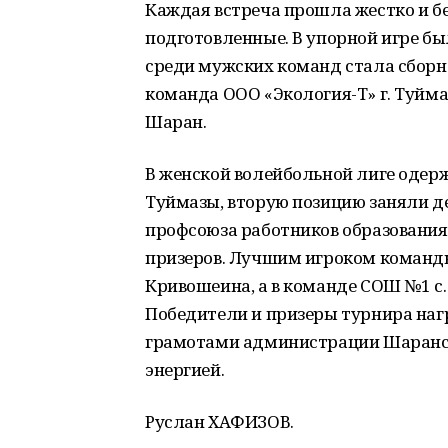
Каждая встреча прошла жестко и б
подготовленные. В упорной игре б
среди мужских команд стала сборна
команда ООО «Экология-Т» г. Туйм
Шаран.
В женской волейбольной лиге одерж
Туймазы, вторую позицию заняли д
профсоюза работников образования
призеров. Лучшим игроком команды
Кривошеина, а в команде СОШ №1 с
Победители и призеры турнира на
грамотами администрации Шаранск
энергией.
Руслан ХАФИЗОВ.