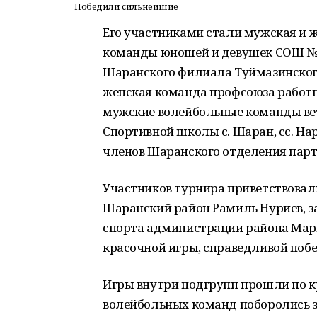
Победили сильнейшие
Его участниками стали мужская и ж
команды юношей и девушек СОШ №1
Шаранского филиала Туймазинско
женская команда профсоюза работн
мужские волейбольные команды вет
Спортивной школы с. Шаран, сс. Нар
членов Шаранского отделения пар
Участников турнира приветствовал
Шаранский район Рамиль Нуриев, 
спорта администрации района Мар
красочной игры, справедливой поб
Игры внутри подгрупп прошли по кр
волейбольных команд поборолись за