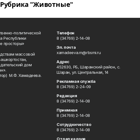
Рубрика "Животные"
твенно-политической
Телефон
а Республики
8 (34769) 2-14-08
е просторы»
Эл. почта
xamadeeva.m@rbsmi.ru
редствам массовой
Башкортостан,
Адрес
здательский дом
452630, РБ, Шаранский район, с.
н».
Шаран, ул. Центральная, 14
тор) М.Ф. Хамадеева.
Рекламная служба
8 (34769) 2-24-09
Редакция
8 (34769) 2-14-08
Приемная
8 (34769) 2-14-08
Сотрудничество
8 (34769) 2-14-08
Отдел кадров