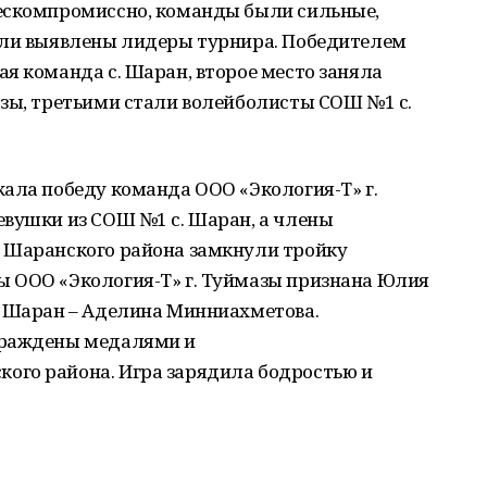
ескомпромиссно, команды были сильные,
ыли выявлены лидеры турнира. Победителем
я команда с. Шаран, второе место заняла
азы, третьими стали волейболисты СОШ №1 с.
ала победу команда ООО «Экология-Т» г.
евушки из СОШ №1 с. Шаран, а члены
 Шаранского района замкнули тройку
 ООО «Экология-Т» г. Туймазы признана Юлия
. Шаран – Аделина Минниахметова.
граждены медалями и
ого района. Игра зарядила бодростью и