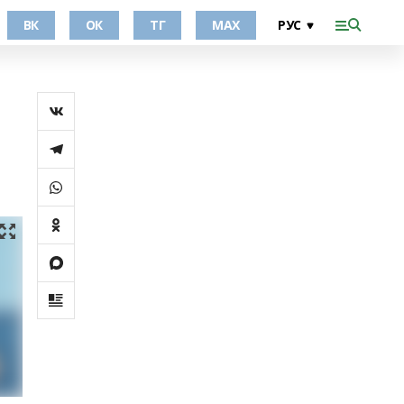
ВК
ОК
ТГ
МАХ