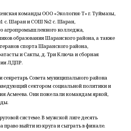
енская команды ООО «Экология-Т» г. Туймазы,
 с. Шаран и СОШ №2 с. Шаран,
го агропромышленного колледжа,
иков образования Шаранского района, а также
еранов спорта Шаранского района,
атасты и Сакты, д. Три Ключа и сборная
тии ЛДПР.
и секретарь Совета муниципального района
заведующий сектором социальной политики и
ия Асмеева. Они пожелали командам яркой,
еды.
уговой системе. В мужской лиге десять
 право выйти из круга и сыграть в финале.