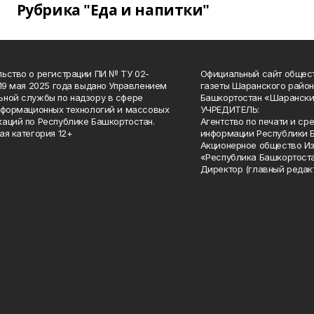
Рубрика "Еда и напитки"
ьство о регистрации ПИ № ТУ 02-
Официальный сайт общес
 19 мая 2025 года выдано Управлением
газеты Шаранского район
ной службы по надзору в сфере
Башкортостан «Шарански
нформационных технологий и массовых
УЧРЕДИТЕЛЬ:
аций по Республике Башкортостан.
Агентство по печати и с
ая категория 12+
информации Республики 
Акционерное общество И
«Республика Башкортоста
Директор (главный редак