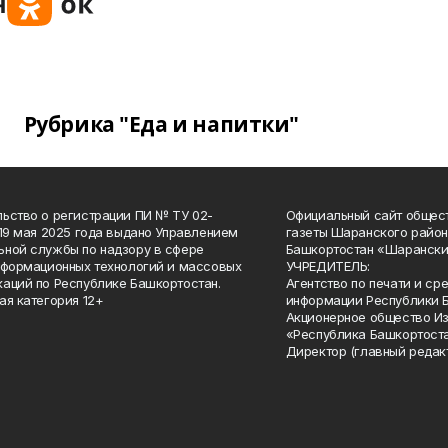
Рубрика "Еда и напитки"
ьство о регистрации ПИ № ТУ 02-
Официальный сайт общес
 19 мая 2025 года выдано Управлением
газеты Шаранского район
ной службы по надзору в сфере
Башкортостан «Шарански
нформационных технологий и массовых
УЧРЕДИТЕЛЬ:
аций по Республике Башкортостан.
Агентство по печати и с
ая категория 12+
информации Республики 
Акционерное общество И
«Республика Башкортоста
Директор (главный редак