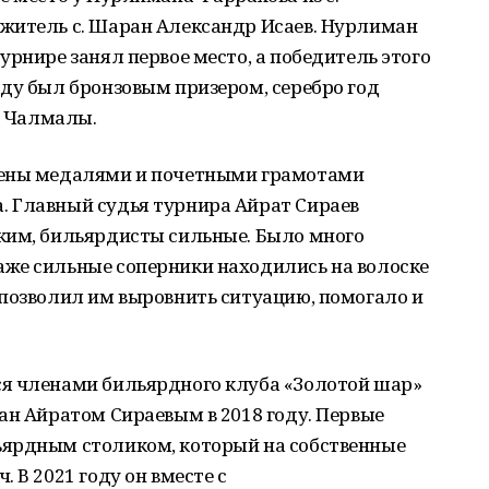
житель с. Шаран Александр Исаев. Нурлиман
урнире занял первое место, а победитель этого
ду был бронзовым призером, серебро год
. Чалмалы.
дены медалями и почетными грамотами
 Главный судья турнира Айрат Сираев
ким, бильярдисты сильные. Было много
же сильные соперники находились на волоске
 позволил им выровнить ситуацию, помогало и
я членами бильярдного клуба «Золотой шар»
ан Айратом Сираевым в 2018 году. Первые
ьярдным столиком, который на собственные
 В 2021 году он вместе с