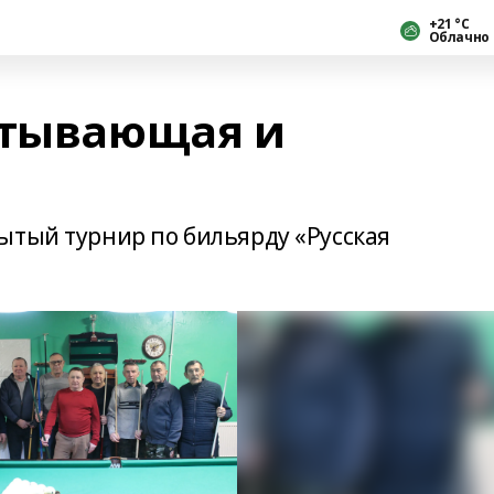
+21 °С
Облачно
атывающая и
а
ытый турнир по бильярду «Русская