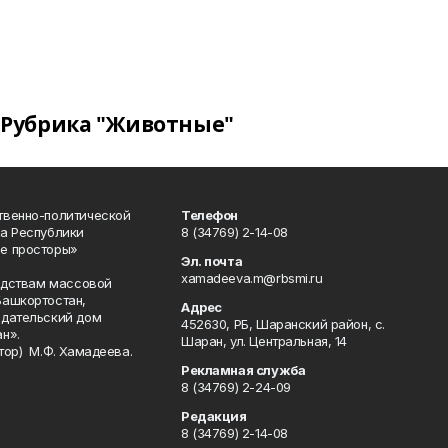
Рубрика "Животные"
твенно-политической
Телефон
а Республики
8 (34769) 2-14-08
е просторы»
Эл. почта
xamadeeva.m@rbsmi.ru
редствам массовой
Башкортостан,
Адрес
здательский дом
452630, РБ, Шаранский район, с.
н».
Шаран, ул. Центральная, 14
тор) М.Ф. Хамадеева.
Рекламная служба
8 (34769) 2-24-09
Редакция
8 (34769) 2-14-08