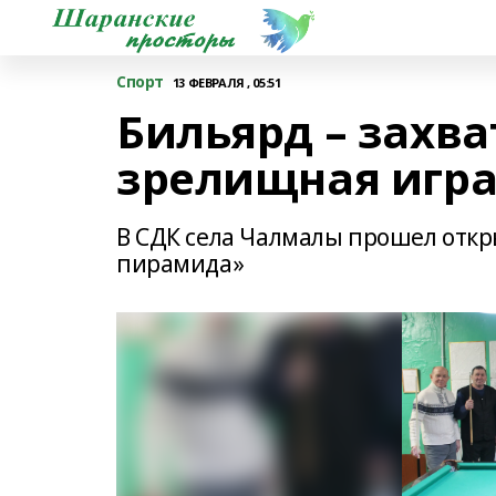
Спорт
13 ФЕВРАЛЯ , 05:51
Бильярд – захв
зрелищная игр
В СДК села Чалмалы прошел откр
пирамида»