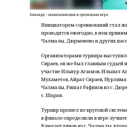
Бильярд – захватывающая и зрелищная игра
Инициатором соревнований стал жи
проводится ежегодно, в нем приним
Чалмалы, Дюрменево и других насе
Организаторами турнира выступил
Сираев, он же был главным судьей 
участие Ильнур Агзамов, Ильшат А
Мухаметов, Айрат Сираев, Нурлиман
Чалмалы, Ришат Рафиков из с. Дюрм
с. Шаран.
Турнир прошел по круговой системе
в финале определили в игре лучше
Камалетдинов из с. Чалмалы, второ