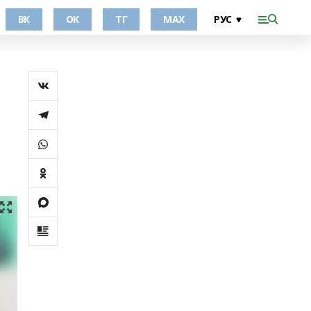
ВК
ОК
ТГ
МАХ