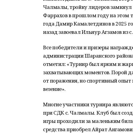
Чалмалы, тройку лидеров замкнул 
Фаррахов в прошлом году на этом т
года Дамир Камалетдинов в 2025 го
назад завоевал Ильнур Агзамов из с
Все победители и призеры награж
администрации Шаранского района.
отметил: «Турнир был ярким и жар
захватывающих моментов. Порой да
от поражения, но спортивный опыт
везение».
Многие участники турнира являютс
при СДК с. Чалмалы. Клуб был созд
игры проходили за маленьким бил
средства приобрел Айрат Ангамович.