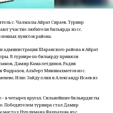
тель с. Чалмалы Айрат Сираев. Турнир
ают участие любители бильярда из сс.
ленных пунктов района.
и администрация Шаранского района и Айрат
игры. В турнире по бильярду приняли
гзамов, Дамир Камалетдинов, Радик
 Фаррахов, Альберт Минниахметов из с.
енево, Илис Зайдуллин и Александр Исаев из
 – в четырех кругах. Сильнейшие бильярдисты
го. Победителем турнира стал Дамир
е место у Нурлимана Фаррахова из с.