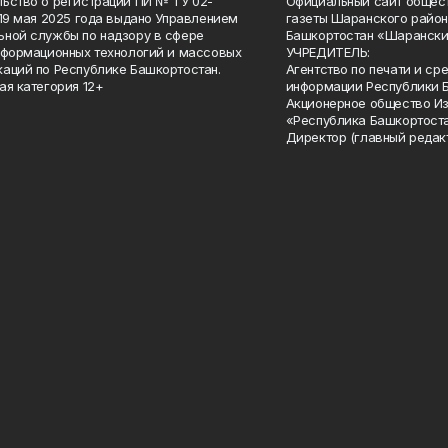
ьство о регистрации ПИ № ТУ 02-
Официальный сайт общес
 19 мая 2025 года выдано Управлением
газеты Шаранского район
ной службы по надзору в сфере
Башкортостан «Шарански
нформационных технологий и массовых
УЧРЕДИТЕЛЬ:
аций по Республике Башкортостан.
Агентство по печати и с
ая категория 12+
информации Республики 
Акционерное общество И
«Республика Башкортоста
Директор (главный редак