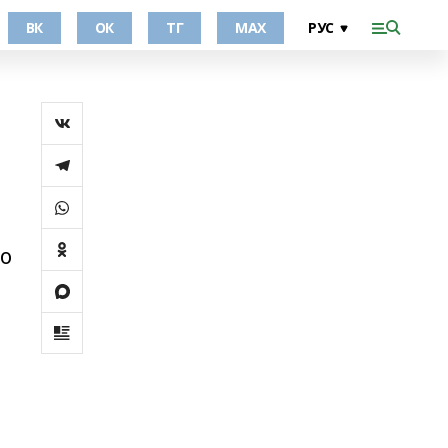
ВК
ОК
ТГ
МАХ
о