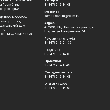
твенно-политической
Телефон
а Республики
8 (34769) 2-14-08
е просторы»
Эл. почта
xamadeeva.m@rbsmi.ru
редствам массовой
Башкортостан,
Адрес
здательский дом
452630, РБ, Шаранский район, с.
н».
Шаран, ул. Центральная, 14
тор) М.Ф. Хамадеева.
Рекламная служба
8 (34769) 2-24-09
Редакция
8 (34769) 2-14-08
Приемная
8 (34769) 2-14-08
Сотрудничество
8 (34769) 2-14-08
Отдел кадров
8 (34769) 2-14-08