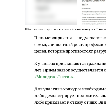
В Башкирии стартовал всероссийский конкурс «Стимул 
Цель мероприятия — подчеркнуть в
семьи, личностный рост, професси
целей, которые противостоят разр
К участию приглашаются граждане Р
лет. Прием заявок осуществляется с
«Молодежь России».
Для участия в конкурсе необходимо
либо демонстрирует положительны
либо призывает к отказу от них. Ви