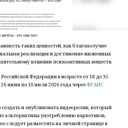
мечты – это сам ты!»
ажность таких ценностей, как благополучие
ональная реализация и достижение жизненных
ушительному влиянию психоактивных веществ.
оссийской Федерации в возрасте от 18 до 35
 26 июня по 10 июля 2026 года через
ФГАИС
 создать и опубликовать видеоролик, который
е альтернативы употреблению наркотиков,
део следует разместить на личной странице в