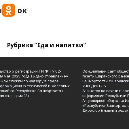
Рубрика "Еда и напитки"
ьство о регистрации ПИ № ТУ 02-
Официальный сайт общес
 19 мая 2025 года выдано Управлением
газеты Шаранского район
ной службы по надзору в сфере
Башкортостан «Шарански
нформационных технологий и массовых
УЧРЕДИТЕЛЬ:
аций по Республике Башкортостан.
Агентство по печати и с
ая категория 12+
информации Республики 
Акционерное общество И
«Республика Башкортоста
Директор (главный редак