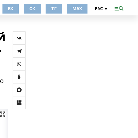
ВК
ОК
ТГ
МАХ
й
»
но