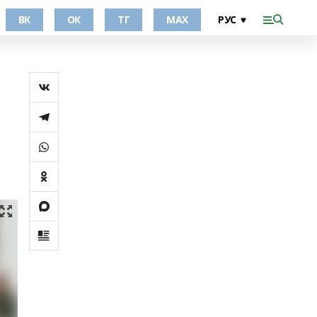
ВК
ОК
ТГ
МАХ