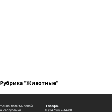
Рубрика "Животные"
твенно-политической
Телефон
а Республики
8 (34769) 2-14-08