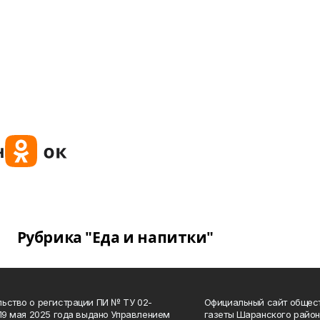
Рубрика "Еда и напитки"
ьство о регистрации ПИ № ТУ 02-
Официальный сайт общес
 19 мая 2025 года выдано Управлением
газеты Шаранского район