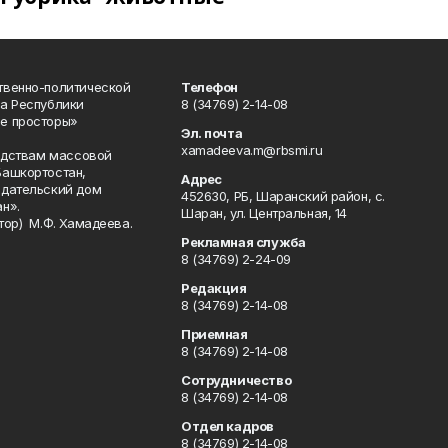
твенно-политической
Телефон
а Республики
8 (34769) 2-14-08
е просторы»
Эл. почта
xamadeeva.m@rbsmi.ru
редствам массовой
Башкортостан,
Адрес
здательский дом
452630, РБ, Шаранский район, с.
н».
Шаран, ул. Центральная, 14
тор) М.Ф. Хамадеева.
Рекламная служба
8 (34769) 2-24-09
Редакция
8 (34769) 2-14-08
Приемная
8 (34769) 2-14-08
Сотрудничество
8 (34769) 2-14-08
Отдел кадров
8 (34769) 2-14-08