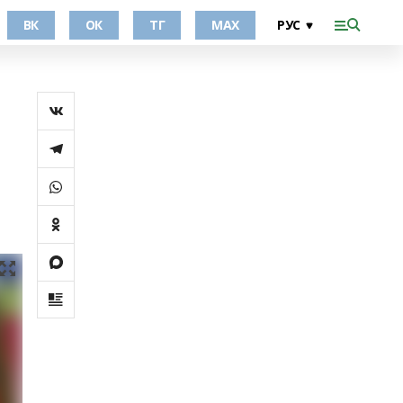
ВК
ОК
ТГ
МАХ