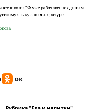
ря все школы РФ уже работают по единым
сскому языку и по литературе.
окова
Рубрика "Еда и напитки"