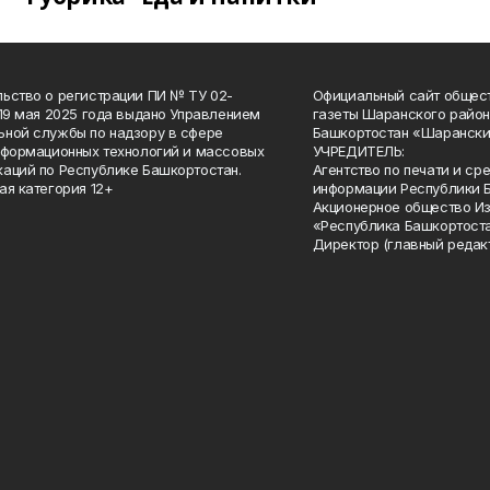
ьство о регистрации ПИ № ТУ 02-
Официальный сайт общес
 19 мая 2025 года выдано Управлением
газеты Шаранского район
ной службы по надзору в сфере
Башкортостан «Шарански
нформационных технологий и массовых
УЧРЕДИТЕЛЬ:
аций по Республике Башкортостан.
Агентство по печати и с
ая категория 12+
информации Республики 
Акционерное общество И
«Республика Башкортоста
Директор (главный редак