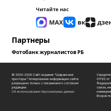
Читайте нас
Партнеры
Фотобанк журналистов РБ
© 2020-2026 Сайт издания "Шаранские
Свидетел
просторы". Копирование информации сайта
01792 от
разрешено только с письменного согласия
Федераль
редакции.
связи, и
Об использовании персональных данных
коммуник
Возрастн