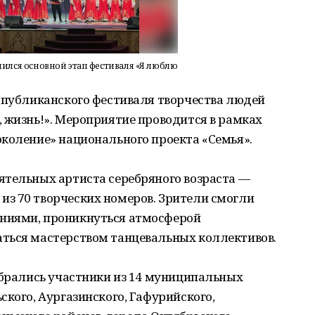
ился основной этап фестиваля «Я люблю
еспубликанского фестиваля творчества людей
 жизнь!». Мероприятие проводится в рамках
околение» национального проекта «Семья».
ятельных артиста серебряного возраста —
з 70 творческих номеров. Зрители смогли
ниями, проникнуться атмосферой
ться мастерством танцевальных коллективов.
обрались участники из 14 муниципальных
ского, Аургазинского, Гафурийского,