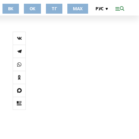
ВК
ОК
ТГ
МАХ