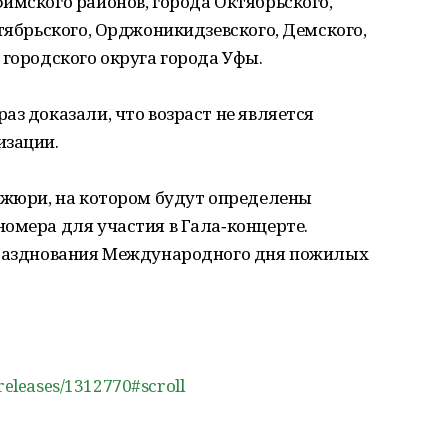
имского районов, города Октябрьского,
ктябрьского, Орджоникидзевского, Демского,
 городского округа города Уфы.
аз доказали, что возраст не является
изации.
 жюри, на котором будут определены
омера для участия в Гала‑концерте.
празднования Международного дня пожилых
_releases/1312770#scroll