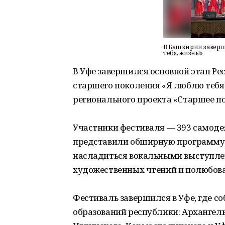
В Башкирии заверш
тебя, жизнь!»
В Уфе завершился основной этап Р
старшего поколения «Я люблю тебя,
регионального проекта «Старшее п
Участники фестиваля — 393 самоде
представили обширную программу и
насладиться вокальными выступле
художественных чтений и полюбова
Фестиваль завершился в Уфе, где с
образований республики: Архангель