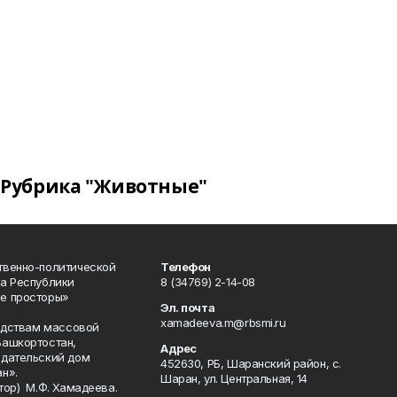
Рубрика "Животные"
твенно-политической
Телефон
а Республики
8 (34769) 2-14-08
е просторы»
Эл. почта
xamadeeva.m@rbsmi.ru
редствам массовой
Башкортостан,
Адрес
здательский дом
452630, РБ, Шаранский район, с.
н».
Шаран, ул. Центральная, 14
тор) М.Ф. Хамадеева.