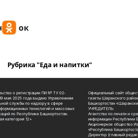
Рубрика "Еда и напитки"
ьство о регистрации ПИ № ТУ 02-
Официальный сайт общес
 19 мая 2025 года выдано Управлением
газеты Шаранского район
ной службы по надзору в сфере
Башкортостан «Шарански
нформационных технологий и массовых
УЧРЕДИТЕЛЬ:
аций по Республике Башкортостан.
Агентство по печати и с
ая категория 12+
информации Республики 
Акционерное общество И
«Республика Башкортоста
Директор (главный редак