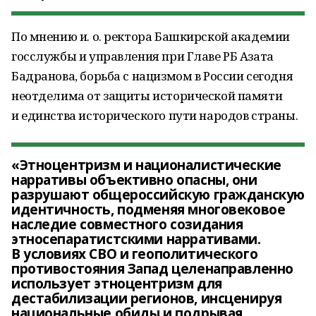
По мнению и. о. ректора Башкирской академии
госслужбы и управления при Главе РБ Азата
Бадранова, борьба с нацизмом в России сегодня
неотделима от защиты исторической памяти
и единства исторического пути народов страны.
«Этноцентризм и националистические
нарративы объективно опасны, они
разрушают общероссийскую гражданскую
идентичность, подменяя многовековое
наследие совместного созидания
этносепаратистскими нарративами.
В условиях СВО и геополитического
противостояния Запад целенаправленно
использует этноцентризм для
дестабилизации регионов, инсценируя
национальные обиды и подрывая