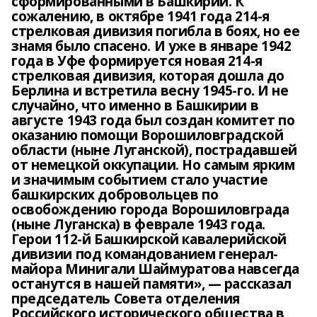
сформированными в Башкирии. К
сожалению, в октябре 1941 года 214-я
стрелковая дивизия погибла в боях, но ее
знамя было спасено. И уже в январе 1942
года в Уфе формируется новая 214-я
стрелковая дивизия, которая дошла до
Берлина и встретила весну 1945-го. И не
случайно, что именно в Башкирии в
августе 1943 года был создан комитет по
оказанию помощи Ворошиловградской
области (ныне Луганской), пострадавшей
от немецкой оккупации. Но самым ярким
и значимым событием стало участие
башкирских добровольцев по
освобождению города Ворошиловграда
(ныне Луганска) в феврале 1943 года.
Герои 112-й Башкирской кавалерийской
дивизии под командованием генерал-
майора Минигали Шаймуратова навсегда
останутся в нашей памяти», — рассказал
председатель Совета отделения
Российского исторического общества в