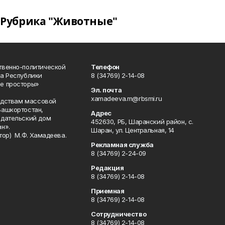
Рубрика "Животные"
твенно-политической
Телефон
а Республики
8 (34769) 2-14-08
е просторы»
Эл. почта
xamadeeva.m@rbsmi.ru
редствам массовой
Башкортостан,
Адрес
здательский дом
452630, РБ, Шаранский район, с.
н».
Шаран, ул. Центральная, 14
тор) М.Ф. Хамадеева.
Рекламная служба
8 (34769) 2-24-09
Редакция
8 (34769) 2-14-08
Приемная
8 (34769) 2-14-08
Сотрудничество
8 (34769) 2-14-08