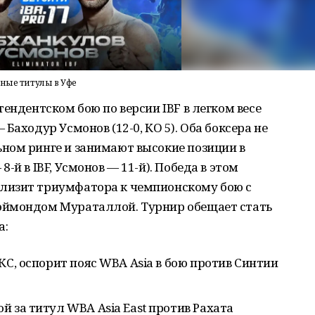
дные титулы в Уфе
ендентском бою по версии IBF в легком весе
Баходур Усмонов (12-0, КО 5). Оба боксера не
ном ринге и занимают высокие позиции в
-й в IBF, Усмонов — 11-й). Победа в этом
лизит триумфатора к чемпионскому бою с
эймондом Мураталлой. Турнир обещает стать
а:
КС, оспорит пояс WBA Asia в бою против Синтии
 за титул WBA Asia East против Рахата