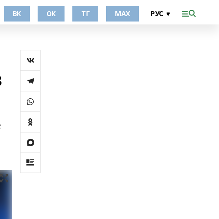
ВК
ОК
ТГ
МАХ
в
е