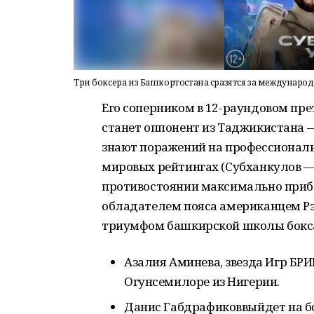
Три боксера из Башкортостана сразятся за междунаро
Его соперником в 12-раундовом прет
станет оппонент из Таджикистана — 
знают поражений на профессиональ
мировых рейтингах (Субханкулов — 8
противостоянии максимально приб
обладателем пояса американцем Р
триумфом башкирской школы бокс
Азалия Аминева, звезда Игр БРИ
Огунсемилоре из Нигерии.
Данис Габдрафиковвыйдет на бой