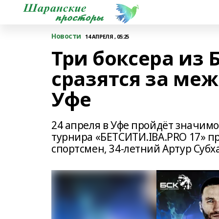
Новости
14 АПРЕЛЯ , 05:25
Три боксера из
сразятся за ме
Уфе
24 апреля в Уфе пройдёт значимо
турнира «БЕТСИТИ.IBA.PRO 17» 
спортсмен, 34-летний Артур Субха