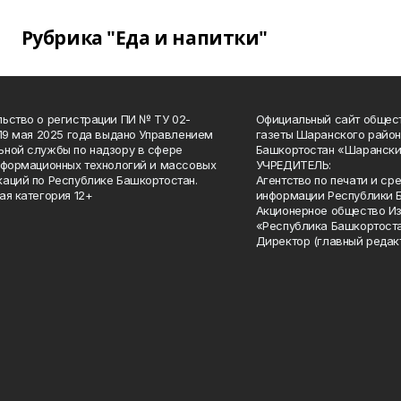
Рубрика "Еда и напитки"
ьство о регистрации ПИ № ТУ 02-
Официальный сайт общес
 19 мая 2025 года выдано Управлением
газеты Шаранского район
ной службы по надзору в сфере
Башкортостан «Шарански
нформационных технологий и массовых
УЧРЕДИТЕЛЬ:
аций по Республике Башкортостан.
Агентство по печати и с
ая категория 12+
информации Республики 
Акционерное общество И
«Республика Башкортоста
Директор (главный редак