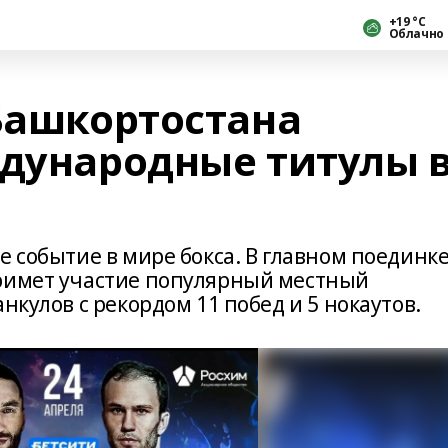
+19 °С
Облачно
 Башкортостана
ждународные титулы 
е событие в мире бокса. В главном поединк
примет участие популярный местный
нкулов с рекордом 11 побед и 5 нокаутов.