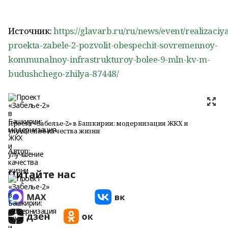
Источник:
https://glavarb.ru/ru/news/event/realizaciy
proekta-zabele-2-pozvolit-obespechit-sovremennoy-
kommunalnoy-infrastrukturoy-bolee-9-mln-kv-m-
budushchego-zhilya-87448/
Проект «Забелье-2» в Башкирии: модернизация ЖКХ и
улучшение качества жизни
Автор:
Читайте нас