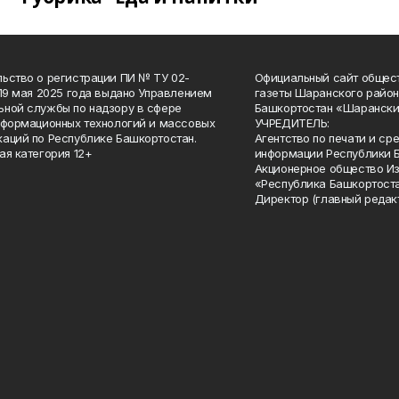
ьство о регистрации ПИ № ТУ 02-
Официальный сайт общес
 19 мая 2025 года выдано Управлением
газеты Шаранского район
ной службы по надзору в сфере
Башкортостан «Шарански
нформационных технологий и массовых
УЧРЕДИТЕЛЬ:
аций по Республике Башкортостан.
Агентство по печати и с
ая категория 12+
информации Республики 
Акционерное общество И
«Республика Башкортоста
Директор (главный редак