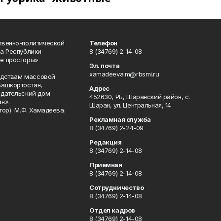
твенно-политической
Телефон
а Республики
8 (34769) 2-14-08
е просторы»
Эл. почта
xamadeeva.m@rbsmi.ru
редствам массовой
Башкортостан,
Адрес
здательский дом
452630, РБ, Шаранский район, с.
н».
Шаран, ул. Центральная, 14
тор) М.Ф. Хамадеева.
Рекламная служба
8 (34769) 2-24-09
Редакция
8 (34769) 2-14-08
Приемная
8 (34769) 2-14-08
Сотрудничество
8 (34769) 2-14-08
Отдел кадров
8 (34769) 2-14-08