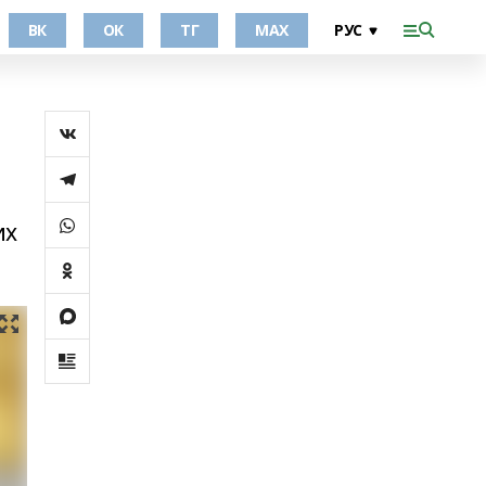
ВК
ОК
ТГ
МАХ
их