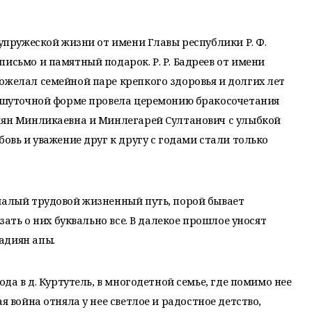
супружеской жизни от имени Главы республики Р. Ф.
исьмо и памятный подарок. Р. Р. Бадреев от имени
ожелал семейной паре крепкого здоровья и долгих лет
в шуточной форме провела церемонию бракосочетания
диян Минликаевна и Минлегарей Султанович с улыбкой
бовь и уважение друг к другу с годами стали только
малый трудовой жизненный путь, порой бывает
азать о них буквально все. В далекое прошлое уносят
адиян апы.
ода в д. Куртутель, в многодетной семье, где помимо нее
ая
война отняла у нее светлое и радостное детство,