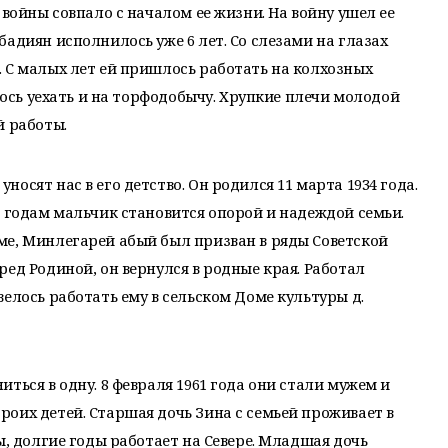
 войны совпало с началом ее жизни. На войну ушел ее
адиян исполнилось уже 6 лет. Со слезами на глазах
 С малых лет ей пришлось работать на колхозных
елось уехать и на торфодобычу. Хрупкие плечи молодой
й работы.
осят нас в его детство. Он родился 11 марта 1934 года.
о годам мальчик становится опорой и надеждой семьи.
ме, Минлегарей абый был призван в ряды Советской
ед Родиной, он вернулся в родные края. Работал
елось работать ему в сельском Доме культуры д.
ться в одну. 8 февраля 1961 года они стали мужем и
оих детей. Старшая дочь Зина с семьей проживает в
ы, долгие годы работает на Севере. Младшая дочь