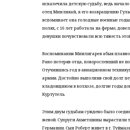
искалечила детскую судьбу, ведь начало
отец Минликай, к его возвращению Гульб
вспоминает она голодные военные годы.
полях, с 16 лет работала на ферме, дов
девушки почувствовали всю тяжесть это
Воспоминания Минлигарея абыя плавно ун
Рано потеряв отца, повзрослевший не п
Отучившись год в авиационном технику
армии. Достойно выполнив свой долг пер
кладовщиком в колхозе, долгие годы дов
Куртутель.
Этим двум судьбам суждено было соедини
женой. Супруги Ахметшины вырастили тр
Германии. Сын Роберт живет в г. Туймаз