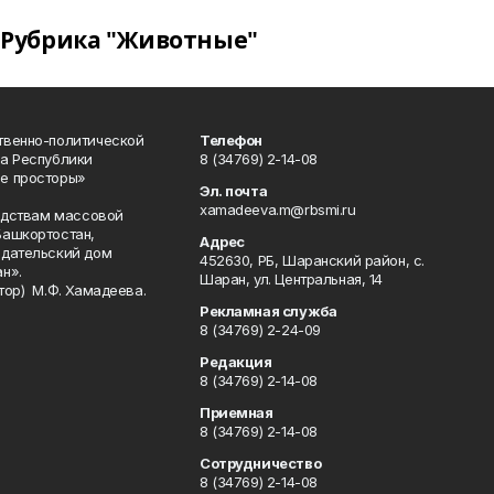
Рубрика "Животные"
твенно-политической
Телефон
а Республики
8 (34769) 2-14-08
е просторы»
Эл. почта
xamadeeva.m@rbsmi.ru
редствам массовой
Башкортостан,
Адрес
здательский дом
452630, РБ, Шаранский район, с.
н».
Шаран, ул. Центральная, 14
тор) М.Ф. Хамадеева.
Рекламная служба
8 (34769) 2-24-09
Редакция
8 (34769) 2-14-08
Приемная
8 (34769) 2-14-08
Сотрудничество
8 (34769) 2-14-08