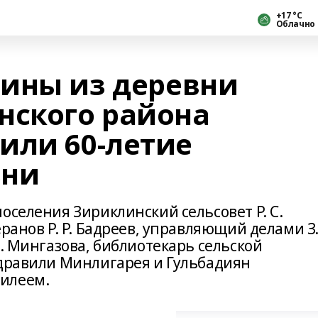
+17 °С
Облачно
ины из деревни
нского района
или 60-летие
зни
оселения Зириклинский сельсовет Р. С.
ранов Р. Р. Бадреев, управляющий делами З
И. Мингазова, библиотекарь сельской
здравили Минлигарея и Гульбадиян
илеем.