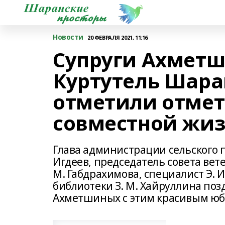
Новости
20 ФЕВРАЛЯ 2021, 11:16
Супруги Ахметш
Куртутель Шара
отметили отмет
совместной жи
Глава администрации сельского п
Игдеев, председатель совета вете
М. Габдрахимова, специалист Э. 
библиотеки З. М. Хайруллина по
Ахметшиных с этим красивым юб