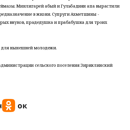
Туймазы. Минлигарей абый и Гульбадиян апа вырастили
редназначение в жизни. Супруги Ахметшины -
ерых внуков, прадедушка и прабабушка для троих
р для нынешней молодежи.
 администрации сельского поселения Зириклинский