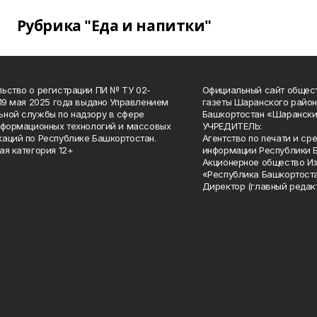
Рубрика "Еда и напитки"
ьство о регистрации ПИ № ТУ 02-
Официальный сайт общес
 19 мая 2025 года выдано Управлением
газеты Шаранского район
ной службы по надзору в сфере
Башкортостан «Шарански
нформационных технологий и массовых
УЧРЕДИТЕЛЬ:
аций по Республике Башкортостан.
Агентство по печати и с
ая категория 12+
информации Республики 
Акционерное общество И
«Республика Башкортоста
Директор (главный редак