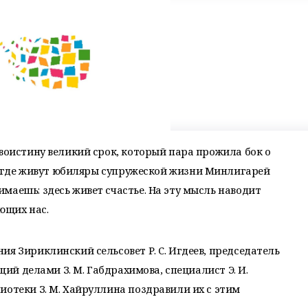
 воистину великий срок, который пара прожила бок о
ь, где живут юбиляры супружеской жизни Минлигарей
маешь: здесь живет счастье. На эту мысль наводит
ющих нас.
я Зириклинский сельсовет Р. С. Игдеев, председатель
ющий делами З. М. Габдрахимова, специалист Э. И.
иотеки З. М. Хайруллина поздравили их с этим