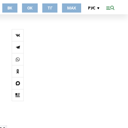
ВК
ОК
ТГ
МАХ
.