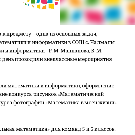
к предмету – одна из основных задач,
математики и информатики в СОШ с. Чалмалы
 и информатики - Р. М. Маннанова, В. М.
ый день проводили внеклассные мероприятия
ели математики и информатики, оформление
ние конкурса рисунков «Математический
онкурса фотографий «Математика в моей жизни»
льная математика» для команд 5 и 6 классов.