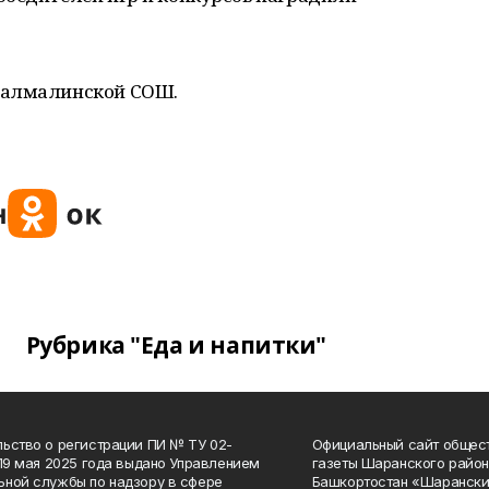
Чалмалинской СОШ.
Рубрика "Еда и напитки"
ьство о регистрации ПИ № ТУ 02-
Официальный сайт общес
 19 мая 2025 года выдано Управлением
газеты Шаранского район
ной службы по надзору в сфере
Башкортостан «Шарански