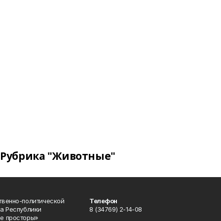
Рубрика "Животные"
твенно-политической
Телефон
а Республики
8 (34769) 2-14-08
е просторы»