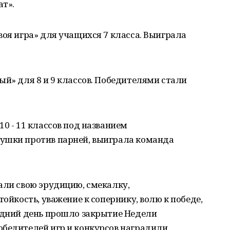
ат».
воя игра» для учащихся 7 класса. Выиграла
ый» для 8 и 9 классов. Победителями стали
0 - 11 классов под названием
ушки против парней, выиграла команда
али свою эрудицию, смекалку,
тойкость, уважение к сопернику, волю к победе,
ледний день прошло закрытие Недели
обедителей игр и конкурсов наградили