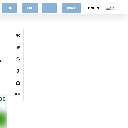
ВК
ОК
ТГ
МАХ
в.
,