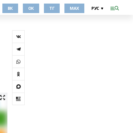
ВК
ОК
ТГ
МАХ