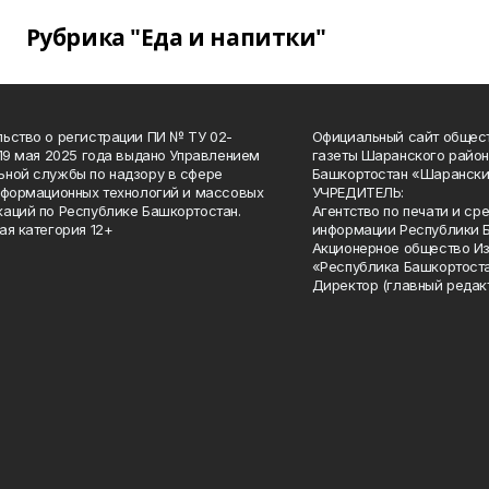
Рубрика "Еда и напитки"
ьство о регистрации ПИ № ТУ 02-
Официальный сайт общес
 19 мая 2025 года выдано Управлением
газеты Шаранского район
ной службы по надзору в сфере
Башкортостан «Шарански
нформационных технологий и массовых
УЧРЕДИТЕЛЬ:
аций по Республике Башкортостан.
Агентство по печати и с
ая категория 12+
информации Республики 
Акционерное общество И
«Республика Башкортоста
Директор (главный редак