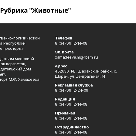
Рубрика "Животные"
твенно-политической
Телефон
а Республики
8 (34769) 2-14-08
е просторы»
Эл. почта
xamadeeva.m@rbsmi.ru
редствам массовой
Башкортостан,
Адрес
здательский дом
452630, РБ, Шаранский район, с.
н».
Шаран, ул. Центральная, 14
тор) М.Ф. Хамадеева.
Рекламная служба
8 (34769) 2-24-09
Редакция
8 (34769) 2-14-08
Приемная
8 (34769) 2-14-08
Сотрудничество
8 (34769) 2-14-08