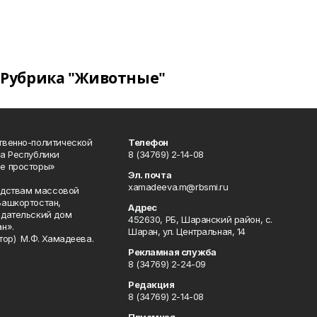
Рубрика "Животные"
твенно-политической
Телефон
а Республики
8 (34769) 2-14-08
е просторы»
Эл. почта
xamadeeva.m@rbsmi.ru
редствам массовой
Башкортостан,
Адрес
здательский дом
452630, РБ, Шаранский район, с.
н».
Шаран, ул. Центральная, 14
тор) М.Ф. Хамадеева.
Рекламная служба
8 (34769) 2-24-09
Редакция
8 (34769) 2-14-08