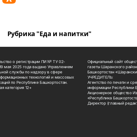
Рубрика "Еда и напитки"
ьство о регистрации ПИ № ТУ 02-
Официальный сайт общес
 19 мая 2025 года выдано Управлением
газеты Шаранского район
ной службы по надзору в сфере
Башкортостан «Шарански
нформационных технологий и массовых
УЧРЕДИТЕЛЬ:
аций по Республике Башкортостан.
Агентство по печати и с
ая категория 12+
информации Республики 
Акционерное общество И
«Республика Башкортоста
Директор (главный редак