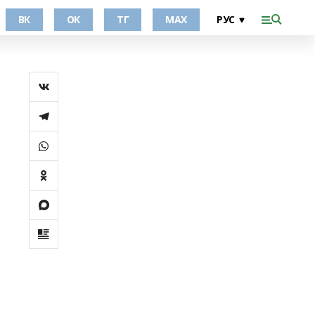
ВК
ОК
ТГ
МАХ