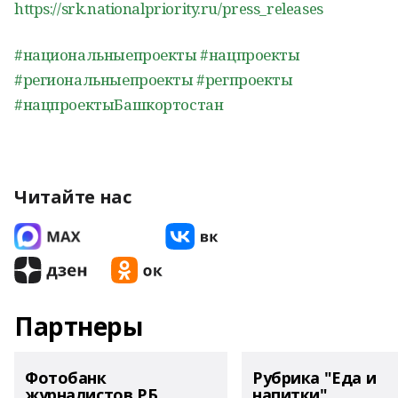
https://srk.nationalpriority.ru/press_releases
#национальныепроекты
#нацпроекты
#региональныепроекты
#регпроекты
#нацпроектыБашкортостан
Читайте нас
Партнеры
Фотобанк
Рубрика "Еда и
журналистов РБ
напитки"