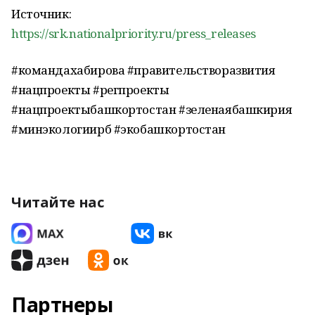
Источник:
https://srk.nationalpriority.ru/press_releases
#командахабирова #правительстворазвития
#нацпроекты #регпроекты
#нацпроектыбашкортостан #зеленаябашкирия
#минэкологиирб #экобашкортостан
Читайте нас
Партнеры