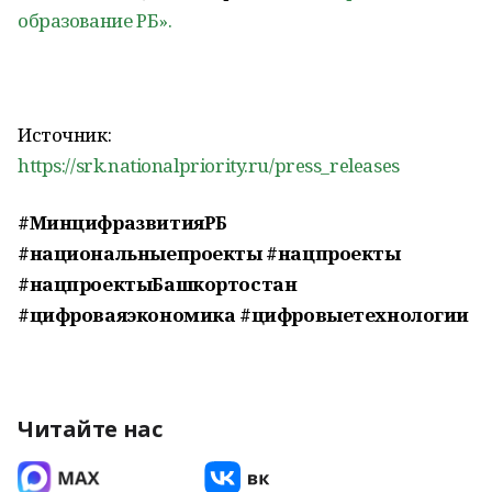
образование РБ».
Источник:
https://srk.nationalpriority.ru/press_releases
#МинцифразвитияРБ
#национальныепроекты #нацпроекты
#нацпроектыБашкортостан
#цифроваяэкономика #цифровыетехнологии
Читайте нас