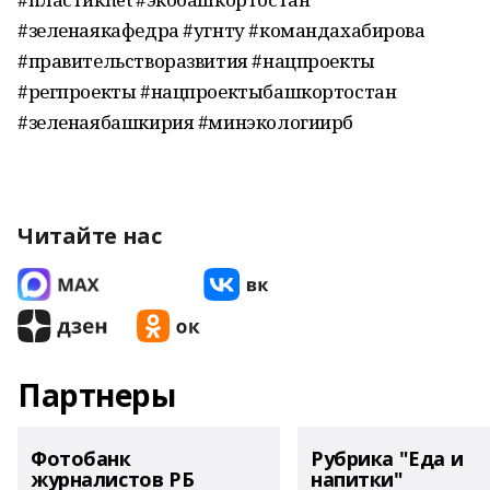
#зеленаякафедра #угнту #командахабирова
#правительстворазвития #нацпроекты
#регпроекты #нацпроектыбашкортостан
#зеленаябашкирия #минэкологиирб
Читайте нас
Партнеры
Фотобанк
Рубрика "Еда и
журналистов РБ
напитки"