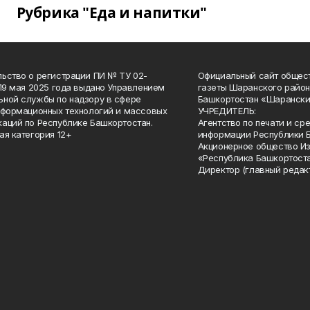
Рубрика "Еда и напитки"
ьство о регистрации ПИ № ТУ 02-
Официальный сайт общес
 19 мая 2025 года выдано Управлением
газеты Шаранского район
ной службы по надзору в сфере
Башкортостан «Шарански
нформационных технологий и массовых
УЧРЕДИТЕЛЬ:
аций по Республике Башкортостан.
Агентство по печати и с
ая категория 12+
информации Республики 
Акционерное общество И
«Республика Башкортоста
Директор (главный редак