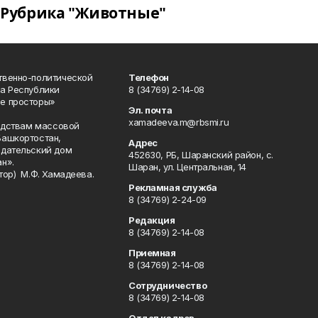
Рубрика "Животные"
твенно-политической
Телефон
а Республики
8 (34769) 2-14-08
е просторы»
Эл. почта
xamadeeva.m@rbsmi.ru
редствам массовой
Башкортостан,
Адрес
здательский дом
452630, РБ, Шаранский район, с.
н».
Шаран, ул. Центральная, 14
тор) М.Ф. Хамадеева.
Рекламная служба
8 (34769) 2-24-09
Редакция
8 (34769) 2-14-08
Приемная
8 (34769) 2-14-08
Сотрудничество
8 (34769) 2-14-08