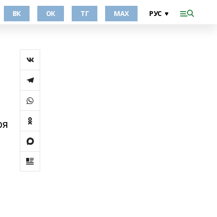
ВК
ОК
ТГ
МАХ
ря