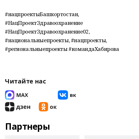
#нацпроектыБашкортостан,
#НацПроектЗдравоохранение
#НацПроектЗдравоохранение02,
#национальныепроекты, #нацпроекты,
#региональныепроекты #командаХабирова
Читайте нас
Партнеры