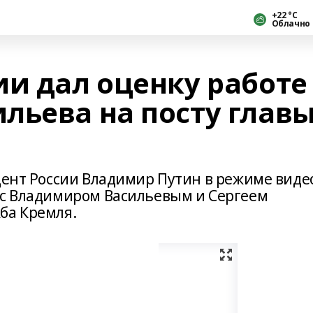
+22 °С
Облачно
ии дал оценку работе
льева на посту глав
дент России Владимир Путин в режиме виде
 с Владимиром Васильевым и Сергеем
ба Кремля.