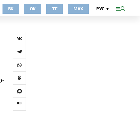
ВК
ОК
ТГ
МАХ
ы
о-