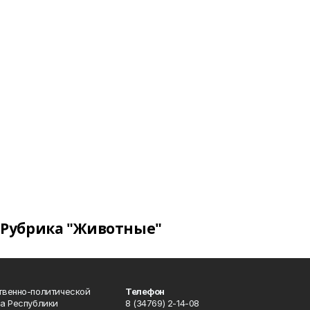
Рубрика "Животные"
твенно-политической
Телефон
а Республики
8 (34769) 2-14-08