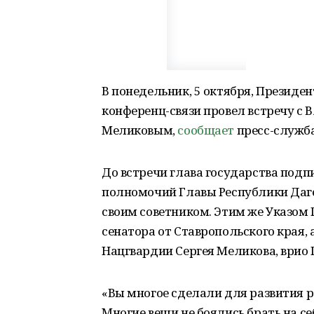
В понедельник, 5 октября, Президе
конференц-связи провел встречу с
Меликовым,
сообщает
пресс-служб
До встречи глава государства под
полномочий Главы Республики Даге
своим советником. Этим же Указом
сенатора от Ставропольского края,
Нацгвардии Сергея Меликова, врио 
«Вы многое сделали для развития р
Многие вещи не боялись брать на се