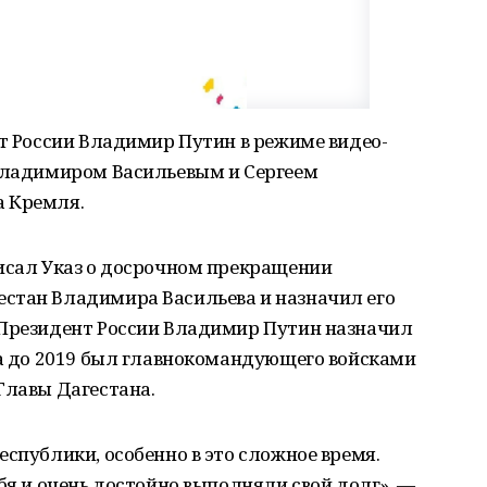
нт России Владимир Путин в режиме видео-
 Владимиром Васильевым и Сергеем
а Кремля.
писал Указ о досрочном прекращении
стан Владимира Васильева и назначил его
 Президент России Владимир Путин назначил
 а до 2019 был главнокомандующего войсками
Главы Дагестана.
еспублики, особенно в это сложное время.
бя и очень достойно выполняли свой долг», —