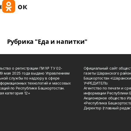
Рубрика "Еда и напитки"
ьство о регистрации ПИ № ТУ 02-
Официальный сайт общес
 19 мая 2025 года выдано Управлением
газеты Шаранского район
ной службы по надзору в сфере
Башкортостан «Шарански
нформационных технологий и массовых
УЧРЕДИТЕЛЬ:
аций по Республике Башкортостан.
Агентство по печати и с
ая категория 12+
информации Республики 
Акционерное общество И
«Республика Башкортоста
Директор (главный редак