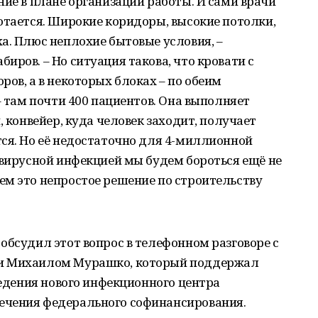
ние в плане организации работы. И сами врачи
отается. Широкие коридоры, высокие потолки,
а. Плюс неплохие бытовые условия, –
иров. – Но ситуация такова, что кровати с
ров, а в некоторых блоках – по обеим
– там почти 400 пациентов. Она выполняет
, конвейер, куда человек заходит, получает
ся. Но её недостаточно для 4-миллионной
авирусной инфекцией мы будем бороться ещё не
ем это непростое решение по строительству
обсудил этот вопрос в телефонном разговоре с
ии Михаилом Мурашко, который поддержал
ведения нового инфекционного центра
ечения федерального софинансирования.