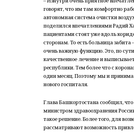
– Изнутри очень приятное впечатле
говорят, что им там комфортно раб
автономная система очистки воздух
поделился впечатлениями Радий Хаб
пациентами стоят уже вдоль коридо
сторонам. То есть больница забита 
очень важную функцию. Это, по сути
качественное лечение и выписывает
республики. Тем более что с корон
один месяц. Поэтому мы и принима
нового госпиталя.
Глава Башкортостана сообщил, что 
министром здравоохранения Росс
такое решение. Более того, для воз
рассматривают возможность привл