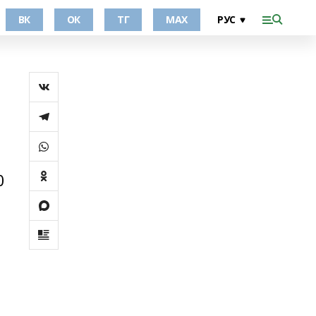
ВК
ОК
ТГ
МАХ
0