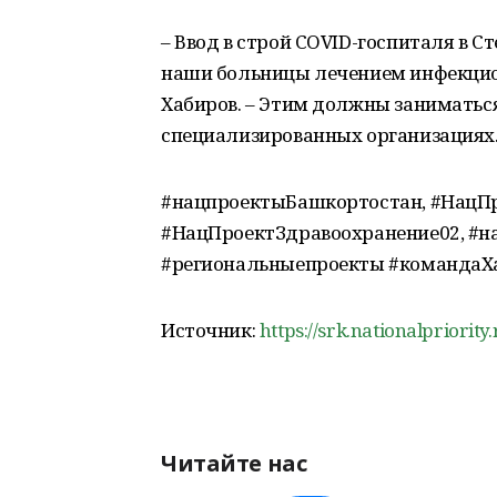
– Ввод в строй COVID-госпиталя в 
наши больницы лечением инфекцио
Хабиров. – Этим должны заниматьс
специализированных организациях
#нацпроектыБашкортостан, #НацП
#НацПроектЗдравоохранение02, #н
#региональныепроекты #командаХ
Источник:
https://srk.nationalpriority
Читайте нас