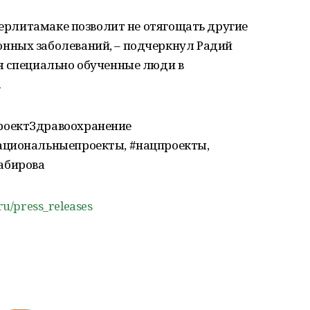
Стерлитамаке позволит не отягощать другие
нных заболеваний, – подчеркнул Радий
я специально обученные люди в
.
роектЗдравоохранение
ациональныепроекты, #нацпроекты,
абирова
.ru/press_releases