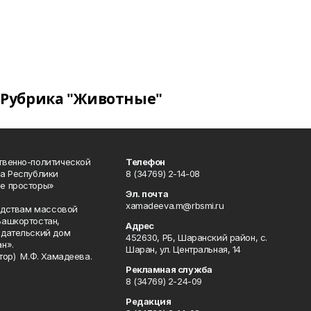
Рубрика "Животные"
твенно-политической
Телефон
а Республики
8 (34769) 2-14-08
е просторы»
Эл. почта
xamadeeva.m@rbsmi.ru
редствам массовой
Башкортостан,
Адрес
здательский дом
452630, РБ, Шаранский район, с.
н».
Шаран, ул. Центральная, 14
тор) М.Ф. Хамадеева.
Рекламная служба
8 (34769) 2-24-09
Редакция