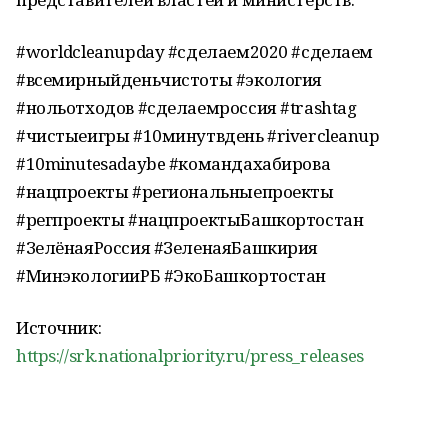
#worldcleanupday #сделаем2020 #сделаем
#всемирныйденьчистоты #экология
#нольотходов #сделаемроссия #trashtag
#чистыеигры #10минутвдень #rivercleanup
#10minutesadaybe #командахабирова
#нацпроекты #региональныепроекты
#регпроекты #нацпроектыБашкортостан
#ЗелёнаяРоссия #ЗеленаяБашкирия
#МинэкологииРБ #ЭкоБашкортостан
Источник:
https://srk.nationalpriority.ru/press_releases