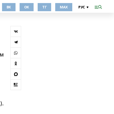
ВК
ОК
ТГ
МАХ
ам
).