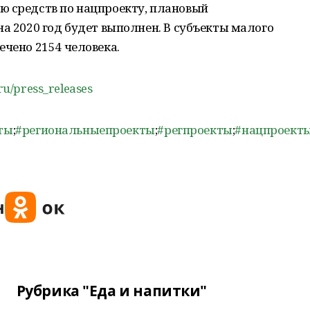
ю средств по нацпроекту, плановый
на 2020 год будет выполнен. В субъекты малого
ечено 2154 человека.
.ru/press_releases
ты
;
#региональныепроекты
;
#регпроекты
;
#нацпроект
Рубрика "Еда и напитки"