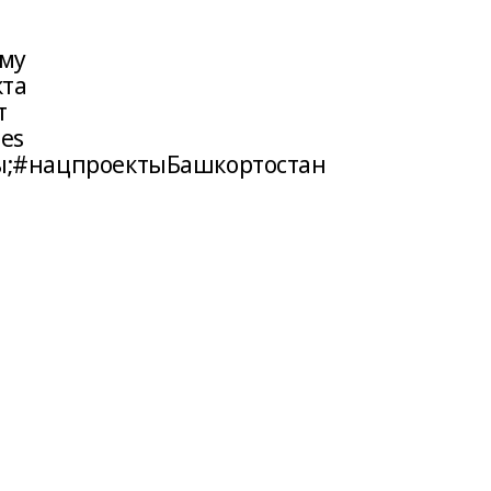
ому
кта
т
ses
ы;#нацпроектыБашкортостан