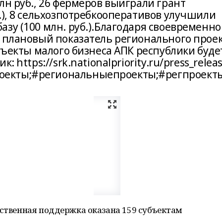
лн руб., 26 фермеров выиграли грант
.), 8 сельхозпотребкооперативов улучшили
зу (100 млн. руб.).Благодаря своевременн
, плановый показатель регионального прое
убъекты малого бизнеса АПК республики буде
 https://srk.nationalpriority.ru/press_relea
екты;#региональныепроекты;#регпроект
рственная поддержка оказана 159 субъектам