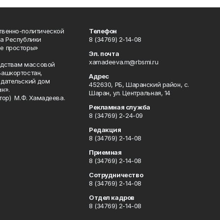
твенно-политической
Телефон
а Республики
8 (34769) 2-14-08
е просторы»
Эл. почта
xamadeeva.m@rbsmi.ru
редствам массовой
Башкортостан,
Адрес
здательский дом
452630, РБ, Шаранский район, с.
н».
Шаран, ул. Центральная, 14
тор) М.Ф. Хамадеева.
Рекламная служба
8 (34769) 2-24-09
Редакция
8 (34769) 2-14-08
Приемная
8 (34769) 2-14-08
Сотрудничество
8 (34769) 2-14-08
Отдел кадров
8 (34769) 2-14-08