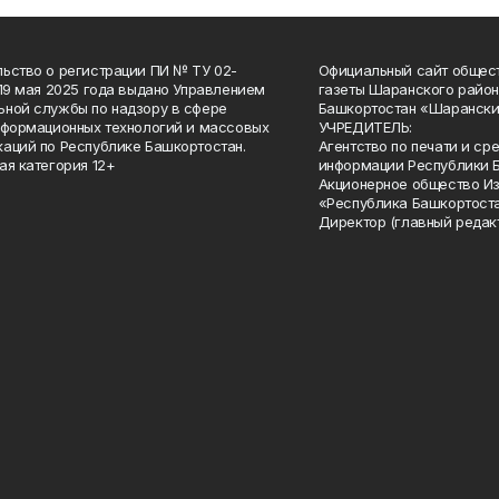
ьство о регистрации ПИ № ТУ 02-
Официальный сайт общес
 19 мая 2025 года выдано Управлением
газеты Шаранского район
ной службы по надзору в сфере
Башкортостан «Шарански
нформационных технологий и массовых
УЧРЕДИТЕЛЬ:
аций по Республике Башкортостан.
Агентство по печати и с
ая категория 12+
информации Республики 
Акционерное общество И
«Республика Башкортоста
Директор (главный редак