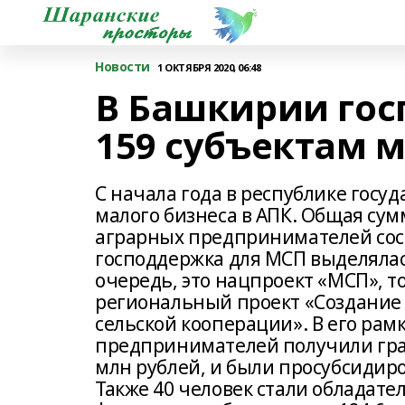
Новости
1 ОКТЯБРЯ 2020, 06:48
В Башкирии гос
159 субъектам м
С начала года в республике госу
малого бизнеса в АПК. Общая су
аграрных предпринимателей сост
господдержка для МСП выделялас
очередь, это нацпроект «МСП», т
региональный проект «Создание
сельской кооперации». В его рам
предпринимателей получили гран
млн рублей, и были просубсидиро
Также 40 человек стали обладат