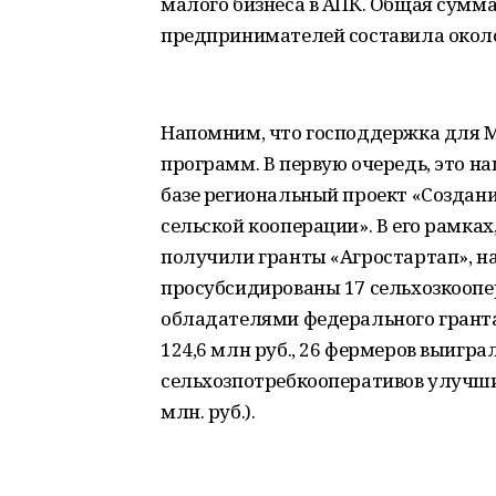
малого бизнеса в АПК. Общая сумм
предпринимателей составила около 
Напомним, что господдержка для М
программ. В первую очередь, это на
базе региональный проект «Создан
сельской кооперации». В его рамк
получили гранты «Агростартап», на
просубсидированы 17 сельхозкоопера
обладателями федерального грант
124,6 млн руб., 26 фермеров выиграл
сельхозпотребкооперативов улучши
млн. руб.).