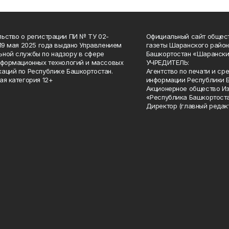
ьство о регистрации ПИ № ТУ 02-
Официальный сайт общес
 19 мая 2025 года выдано Управлением
газеты Шаранского район
ной службы по надзору в сфере
Башкортостан «Шарански
нформационных технологий и массовых
УЧРЕДИТЕЛЬ:
аций по Республике Башкортостан.
Агентство по печати и с
ая категория 12+
информации Республики 
Акционерное общество И
«Республика Башкортоста
Директор (главный редак