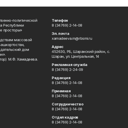
твенно-политической
Телефон
а Республики
8 (34769) 2-14-08
е просторы»
Эл. почта
xamadeeva.m@rbsmi.ru
редствам массовой
Башкортостан,
Адрес
здательский дом
452630, РБ, Шаранский район, с.
н».
Шаран, ул. Центральная, 14
тор) М.Ф. Хамадеева.
Рекламная служба
8 (34769) 2-24-09
Редакция
8 (34769) 2-14-08
Приемная
8 (34769) 2-14-08
Сотрудничество
8 (34769) 2-14-08
Отдел кадров
8 (34769) 2-14-08