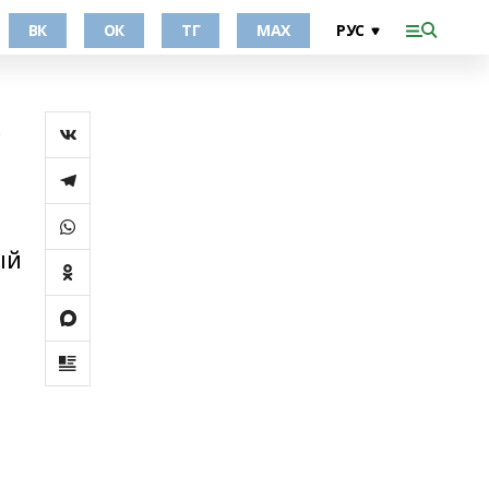
ВК
ОК
ТГ
МАХ
р
ый