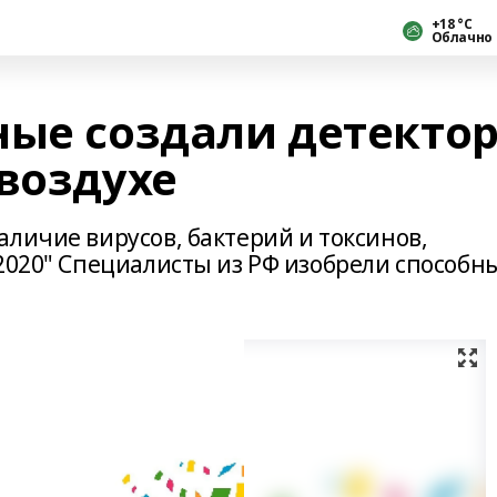
+18 °С
Облачно
ные создали детекто
воздухе
личие вирусов, бактерий и токсинов,
 2020" Специалисты из РФ изобрели способн