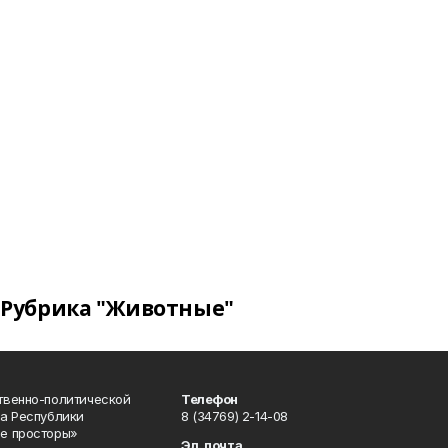
Рубрика "Животные"
твенно-политической
Телефон
а Республики
8 (34769) 2-14-08
е просторы»
Эл. почта