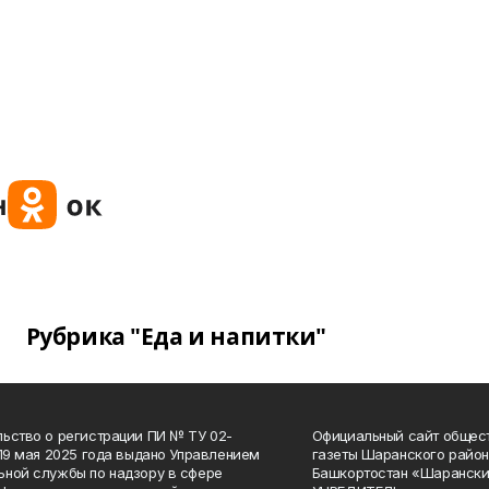
Рубрика "Еда и напитки"
ьство о регистрации ПИ № ТУ 02-
Официальный сайт общес
 19 мая 2025 года выдано Управлением
газеты Шаранского район
ной службы по надзору в сфере
Башкортостан «Шарански