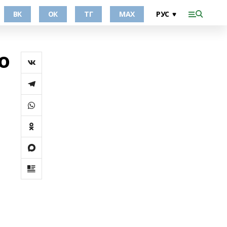
ВК
ОК
ТГ
МАХ
о