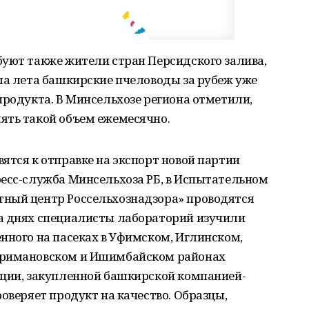
буют также жители стран Персидского залива,
ла лета башкирские пчеловоды за рубеж уже
продукта. В Минсельхозе региона отметили,
ять такой объем ежемесячно.
ятся к отправке на экспорт новой партии
ресс-служба Минсельхоза РБ, в Испытательном
ный центр Россельхознадзора» проводятся
а днях специалисты лабораторий изучили
нного на пасеках в Уфимском, Иглинском,
уримановском и Ишимбайском районах
кции, закупленной башкирской компанией-
оверяет продукт на качество. Образцы,