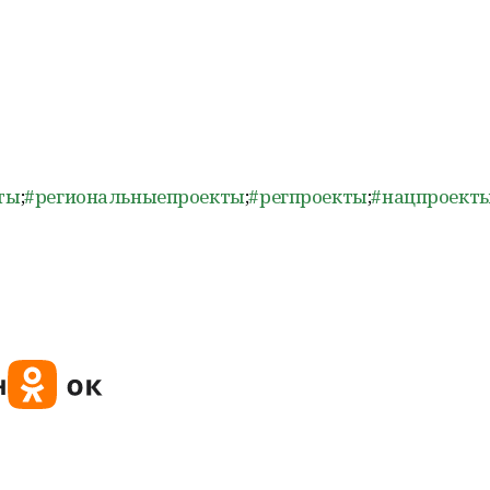
ты
;
#региональныепроекты
;
#регпроекты
;
#нацпроект