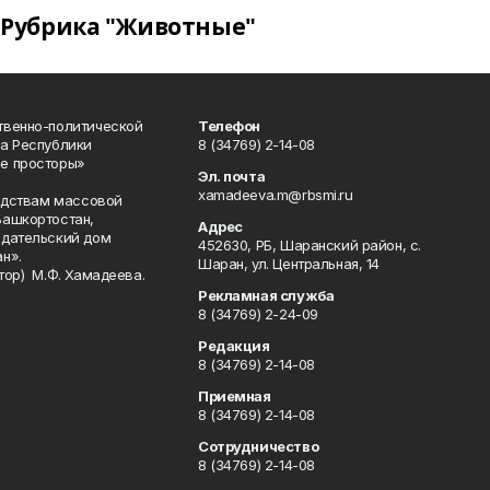
Рубрика "Животные"
твенно-политической
Телефон
а Республики
8 (34769) 2-14-08
е просторы»
Эл. почта
xamadeeva.m@rbsmi.ru
редствам массовой
Башкортостан,
Адрес
здательский дом
452630, РБ, Шаранский район, с.
н».
Шаран, ул. Центральная, 14
тор) М.Ф. Хамадеева.
Рекламная служба
8 (34769) 2-24-09
Редакция
8 (34769) 2-14-08
Приемная
8 (34769) 2-14-08
Сотрудничество
8 (34769) 2-14-08