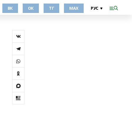
ВК
ОК
ТГ
МАХ