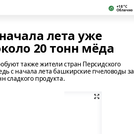
+18 °С
Облачно
начала лета уже
коло 20 тонн мёда
робуют также жители стран Персидского
едь с начала лета башкирские пчеловоды за
нн сладкого продукта.