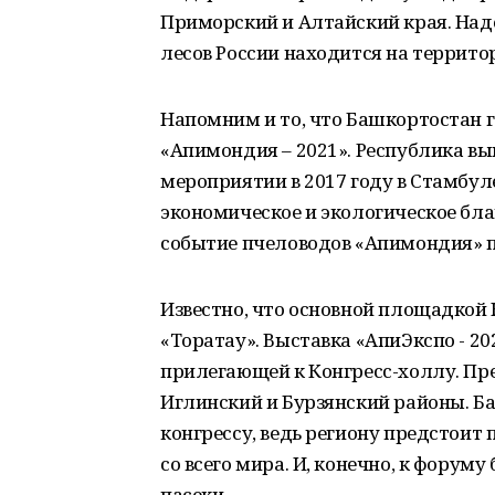
Приморский и Алтайский края. Надо
лесов России находится на террито
Напомним и то, что Башкортостан г
«Апимондия – 2021». Республика вы
мероприятии в 2017 году в Стамбуле
экономическое и экологическое бла
событие пчеловодов «Апимондия» пр
Известно, что основной площадкой
«Торатау». Выставка «АпиЭкспо - 20
прилегающей к Конгресс-холлу. Пр
Иглинский и Бурзянский районы. Б
конгрессу, ведь региону предстоит 
со всего мира. И, конечно, к форум
пасеки.