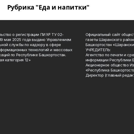
Рубрика "Еда и напитки"
ьство о регистрации ПИ № ТУ 02-
Официальный сайт общес
 19 мая 2025 года выдано Управлением
газеты Шаранского район
ной службы по надзору в сфере
Башкортостан «Шарански
нформационных технологий и массовых
УЧРЕДИТЕЛЬ:
аций по Республике Башкортостан.
Агентство по печати и с
ая категория 12+
информации Республики 
Акционерное общество И
«Республика Башкортоста
Директор (главный редак