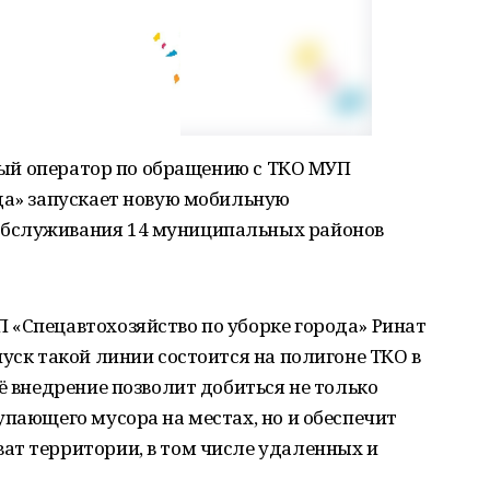
ьный оператор по обращению с ТКО МУП
да» запускает новую мобильную
бслуживания 14 муниципальных районов
 «Спецавтохозяйство по уборке города» Ринат
пуск такой линии состоится на полигоне ТКО в
ё внедрение позволит добиться не только
упающего мусора на местах, но и обеспечит
ат территории, в том числе удаленных и