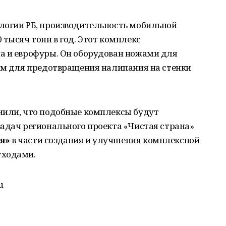
логии РБ, производительность мобильной
 тысяч тонн в год. Этот комплекс
а и еврофуры. Он оборудован ножами для
ром для предотвращения налипания на стенки
нили, что подобные комплексы будут
адач регионального проекта «Чистая страна»
я»
в части создания и улучшения комплексной
тходами.
u