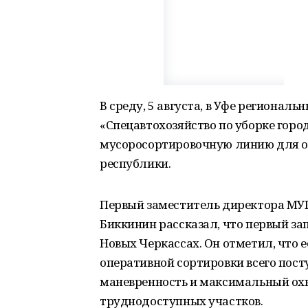
В среду, 5 августа, в Уфе регионал
«Спецавтохозяйство по уборке горо
мусоросортировочную линию для о
республики.
Первый заместитель директора МУП
Биккинин рассказал, что первый за
Новых Черкассах. Он отметил, что е
оперативной сортировки всего пост
маневренность и максимальный охв
труднодоступных участков.