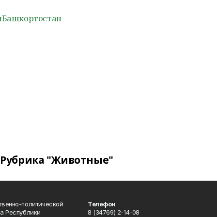
ыБашкортостан
Рубрика "Животные"
твенно-политической
Телефон
а Республики
8 (34769) 2-14-08