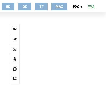
ВК
ОК
ТГ
МАХ