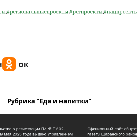
ты
;
#региональныепроекты
;
#регпроекты
;
#нацпроект
Рубрика "Еда и напитки"
ьство о регистрации ПИ № ТУ 02-
Официальный сайт общес
 19 мая 2025 года выдано Управлением
газеты Шаранского район