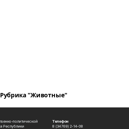
Рубрика "Животные"
твенно-политической
Телефон
а Республики
8 (34769) 2-14-08