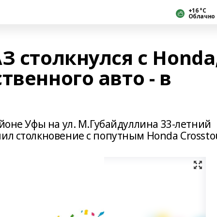
+16 °С
Облачно
З столкнулся с Honda
твенного авто - в
айоне Уфы на ул. М.Губайдуллина 33-летний
ил столкновение с попутным Honda Crossto