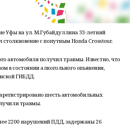
оне Уфы на ул. М.Губайдуллина 33-летний
 столкновение с попутным Honda Crosstour.
ого автомобиля получил травмы. Известно, что
ом в состоянии алкогольного опьянения,
анской ГИБДД.
зарегистрировано шесть автомобильных
олучили травмы.
ее 2200 нарушений ПДД, задержаны 26