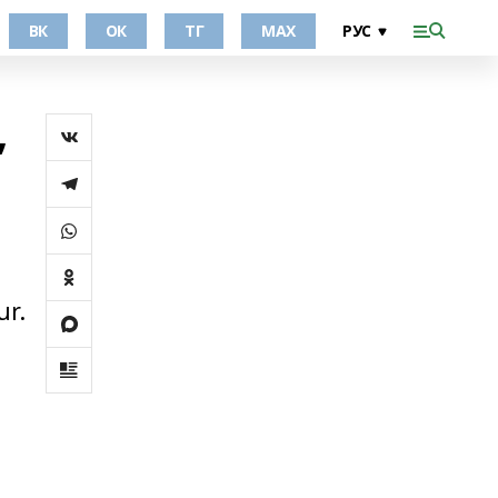
ВК
ОК
ТГ
МАХ
,
ur.