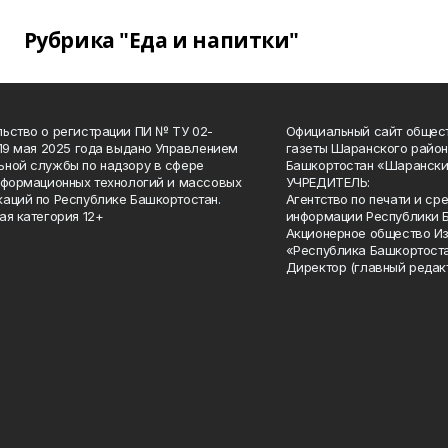
Рубрика "Еда и напитки"
ьство о регистрации ПИ № ТУ 02-
Официальный сайт общес
 19 мая 2025 года выдано Управлением
газеты Шаранского район
ной службы по надзору в сфере
Башкортостан «Шарански
нформационных технологий и массовых
УЧРЕДИТЕЛЬ:
аций по Республике Башкортостан.
Агентство по печати и с
ая категория 12+
информации Республики 
Акционерное общество И
«Республика Башкортоста
Директор (главный редак