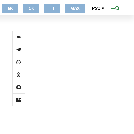
ВК
ОК
ТГ
МАХ