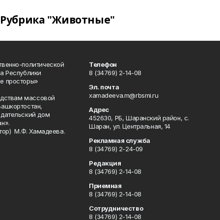
Рубрика "Животные"
твенно-политической
Телефон
а Республики
8 (34769) 2-14-08
е просторы»
Эл. почта
xamadeeva.m@rbsmi.ru
редствам массовой
Башкортостан,
Адрес
здательский дом
452630, РБ, Шаранский район, с.
н».
Шаран, ул. Центральная, 14
тор) М.Ф. Хамадеева.
Рекламная служба
8 (34769) 2-24-09
Редакция
8 (34769) 2-14-08
Приемная
8 (34769) 2-14-08
Сотрудничество
8 (34769) 2-14-08