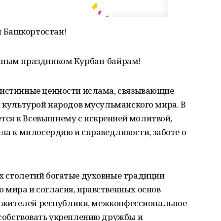
 Башкортостан!
енным праздником Курбан-байрам!
 истинные ценности ислама, связывающие
и культурой народов мусульманского мира. В
ся к Всевышнему с искренней молитвой,
ела к милосердию и справедливости, заботе о
х столетий богатые духовные традиции
 мира и согласия, нравственных основ
ех жителей республики, межконфессиональное
особствовать укреплению дружбы и