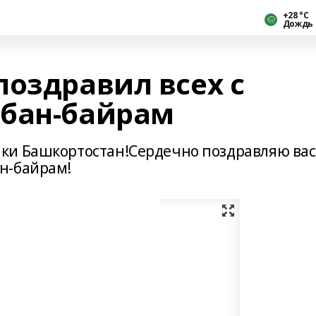
+28 °С
Дождь
поздравил всех с
рбан-байрам
ки Башкортостан!Сердечно поздравляю вас
н-байрам!