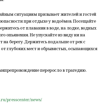
айным ситуациям призывает жителей и гостей
езопасности при отдыхе у водоёмов. Посещайте
ержитесь от плавания в воде, на лодке, водных
о опьянения. Не упускайте из виду ни на
т на берегу. Держитесь подальше от рек с
 от глубоких мест и обрывистых, осыпающихся
емяпрепровождение переросло в трагедию.
.ru/presscenter/news/