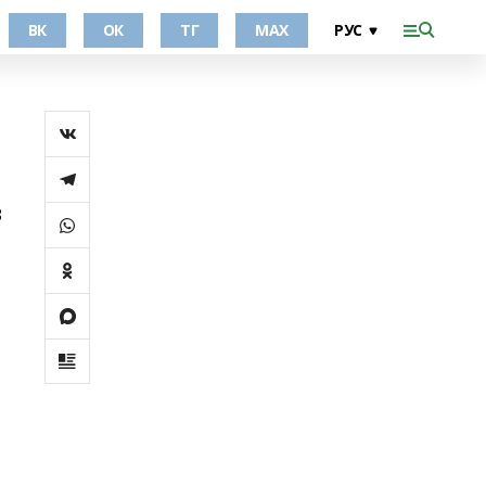
ВК
ОК
ТГ
МАХ
в