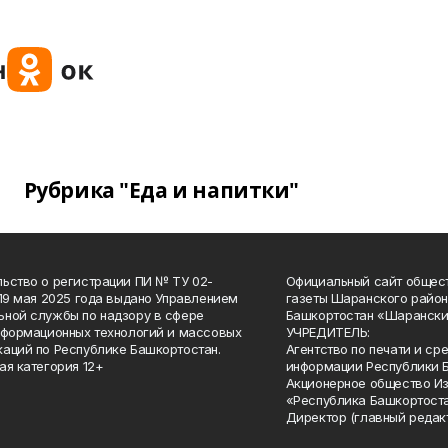
Рубрика "Еда и напитки"
ьство о регистрации ПИ № ТУ 02-
Официальный сайт общес
 19 мая 2025 года выдано Управлением
газеты Шаранского район
ной службы по надзору в сфере
Башкортостан «Шарански
нформационных технологий и массовых
УЧРЕДИТЕЛЬ:
аций по Республике Башкортостан.
Агентство по печати и с
ая категория 12+
информации Республики 
Акционерное общество И
«Республика Башкортоста
Директор (главный редак