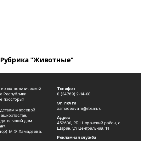
Рубрика "Животные"
твенно-политической
Телефон
а Республики
8 (34769) 2-14-08
е просторы»
Эл. почта
xamadeeva.m@rbsmi.ru
редствам массовой
Башкортостан,
Адрес
здательский дом
452630, РБ, Шаранский район, с.
н».
Шаран, ул. Центральная, 14
тор) М.Ф. Хамадеева.
Рекламная служба